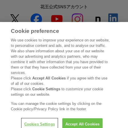
花王公式SNSアカウント
Cookie preference
Home
花王について
We use cookies to improve your experience on our website,
to personalise content and ads, and to analyse our traffic.
サステナビリティ
イノベーション
We also share information about your use of our website
with our advertising and analytics partners, who may
combine it with other information that you have provided to
ブランド
投資家情報
them or that they have collected from your use of their
services.
ニュースルーム
採用情報
Please click
Accept All Cookies
if you agree with the use
of all of our cookies.
Please click
Cookie Settings
to customize your cookie
利用規約
花王のアクセシビリティ
個人情報保護方針
settings on our website.
利用者情報の外部送信
ソーシャルメディアポリシー
You can manage the cookie settings by clicking on the
Cookie policy/Privacy Policy link in the footer.
Cookies Settings
Accept All Cookies
© Kao Corporation