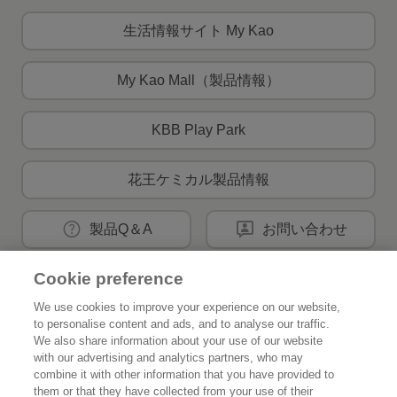
生活情報サイト My Kao
My Kao Mall（製品情報）
KBB Play Park
花王ケミカル製品情報
製品Q＆A
お問い合わせ
Cookie preference
花王公式SNSアカウント
We use cookies to improve your experience on our website,
to personalise content and ads, and to analyse our traffic.
We also share information about your use of our website
with our advertising and analytics partners, who may
combine it with other information that you have provided to
them or that they have collected from your use of their