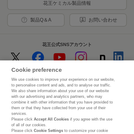
花王ケミカル製品情報
製品Q＆A
お問い合わせ
花王公式SNSアカウント
Cookie preference
Home
花王について
We use cookies to improve your experience on our website,
to personalise content and ads, and to analyse our traffic.
サステナビリティ
イノベーション
We also share information about your use of our website
with our advertising and analytics partners, who may
combine it with other information that you have provided to
ブランド
投資家情報
them or that they have collected from your use of their
services.
ニュースルーム
採用情報
Please click
Accept All Cookies
if you agree with the use
of all of our cookies.
Please click
Cookie Settings
to customize your cookie
利用規約
花王のアクセシビリティ
個人情報保護方針