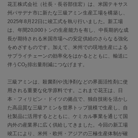
花王株式会社（社長・長谷部佳宏）は、米国テキサス
州パサデナ市に新たな三級アミン生産工場を構築し、
2025年8月22日に竣工式を執り行いました。新工場
は、年間20,000トンの生産能力を有し、中長期的な成
長が期待される米国市場への安定供給のさらなる強化
をめざすものです。加えて、米州での現地生産による
サプライチェーンの効率化をはかるとともに、輸送に
伴うCO
排出量削減につなげます。
2
三級アミンは、殺菌剤や洗浄剤などの界面活性剤に使
用される重要な化学原料です。これまで花王は、日
本・フィリピン・ドイツの拠点で、独自技術を活かし
た高品質な三級アミンを世界トップ規模で生産し、自
社製品に活用するとともに、ケミカル事業を通じて国
内外の産業界に広く供給してきました。今回の新工場
竣工により、米州・欧州・アジアの三極生産体制が確