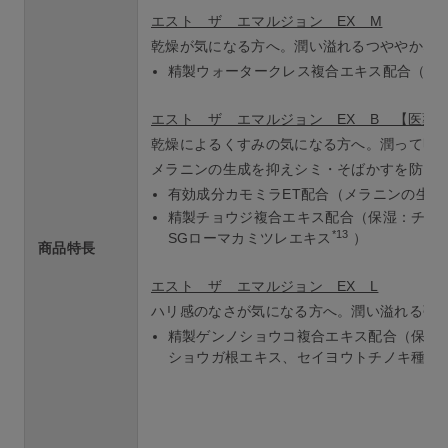
エスト ザ エマルジョン EX M
乾燥が気になる方へ。潤い溢れるつややかな
精製ウォータークレス複合エキス配合（保
エスト ザ エマルジョン EX B 【医薬
乾燥によるくすみの気になる方へ。潤って明
メラニンの生成を抑えシミ・そばかすを防ぐ
有効成分カモミラET配合（メラニンの生
精製チョウジ複合エキス配合（保湿：チョ
*13
SGローマカミツレエキス
）
商品特長
エスト ザ エマルジョン EX L
ハリ感のなさが気になる方へ。潤い溢れる弾
精製ゲンノショウコ複合エキス配合（保湿：
ショウガ根エキス、セイヨウトチノキ種子