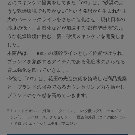
とにスキンケア提案をしてきた「est」は、“砂漠のよ
うな乾燥環境でも乾かない”という発想から生まれた主
力のベーシックラインをさらに進化させ、現代日本の
湿度の低下、高温化などが加速する“都市型砂漠”のよ
うな乾燥環境に挑む、新・砂漠スキンケアを開発しま
した。
本商品は、「est」の基幹ラインとして位置づけられ、
ブランドを象徴するアイテムである化粧水のさらなる
育成強化を図っていきます。
今後も「est」は、花王の先進技術を搭載した商品提案
と、ブランドの強みであるカウンセリング力を活かし
ブランドの存在感を高めていきます。
*
1 エクトビオシス（保湿： エクトイン、コハク酸ジグリコールグアニ
*
ジン
、トレハロース、グリセリン） *医薬部外品はコハク酸2-（2-
ヒドロキシエトキシ）エチルグアニジン