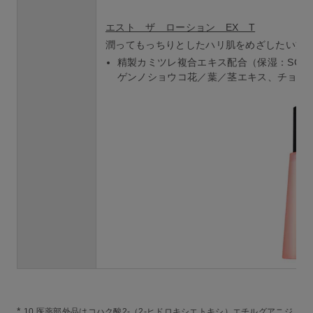
エスト ザ ローション EX T
潤ってもっちりとしたハリ肌をめざしたい方
精製カミツレ複合エキス配合（保湿：SG
ゲンノショウコ花／葉／茎エキス、チョウ
*
10 医薬部外品はコハク酸2-（2-ヒドロキシエトキシ）エチルグアニジ