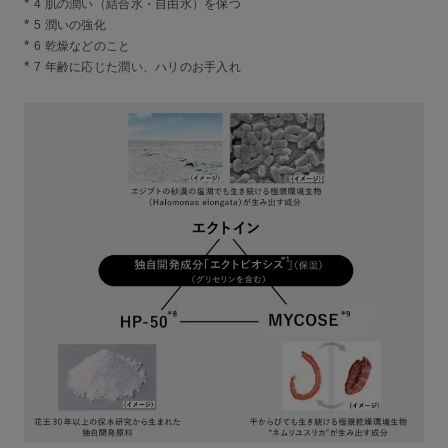
*
4 肌の潤い（結合水・自由水）を保つ
*
5 潤いの強化
*
6 乾燥などのこと
*
7 年齢に応じた潤い、ハリのお手入れ