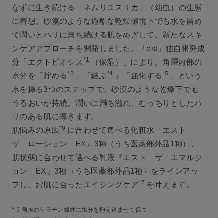
なずに生き続ける「ネムリユスリカ」（幼虫）の生態
に着想。砂漠のような過酷な乾燥環境下でも水を留め
て潤いとハリに満ち続ける肌をめざして、新たなスキ
ンケアアプローチを開発しました。「est」独自開発成
*1
分「エクトビオシス
（保湿）」により、角層内部の
*3
*4
*5
水分を「貯める
」「結ぶ
」「強化する
」という
水を操る3つのステップで、砂漠のような乾燥下でも
うるおいが持続。潤いに満ち溢れ、むっちりとしたハ
リのある肌に導きます。
*6
肌悩みの原因
に合わせて選べる化粧水『エスト
ザ ローション EX』3種（うち医薬部外品1種）、
肌状態に合わせて選べる乳液『エスト ザ エマルジ
ョン EX』3種（うち医薬部外品1種）をラインアッ
*7
プし、お肌に合ったエイジングケア
を叶えます。
*
3 角層のケラチン線維に水分を抱え込ませて保つ