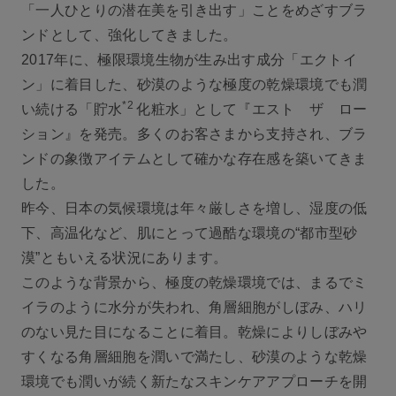
「一人ひとりの潜在美を引き出す」ことをめざすブラ
ンドとして、強化してきました。
2017年に、極限環境生物が生み出す成分「エクトイ
ン」に着目した、砂漠のような極度の乾燥環境でも潤
*2
い続ける「貯水
化粧水」として『エスト ザ ロー
ション』を発売。多くのお客さまから支持され、ブラ
ンドの象徴アイテムとして確かな存在感を築いてきま
した。
昨今、日本の気候環境は年々厳しさを増し、湿度の低
下、高温化など、肌にとって過酷な環境の“都市型砂
漠”ともいえる状況にあります。
このような背景から、極度の乾燥環境では、まるでミ
イラのように水分が失われ、角層細胞がしぼみ、ハリ
のない見た目になることに着目。乾燥によりしぼみや
すくなる角層細胞を潤いで満たし、砂漠のような乾燥
環境でも潤いが続く新たなスキンケアアプローチを開