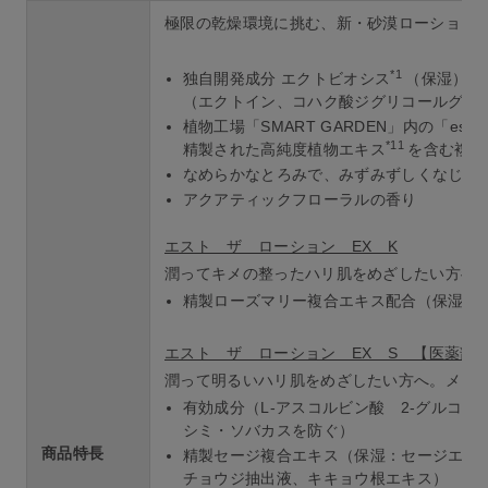
極限の乾燥環境に挑む、新・砂漠ローション
*1
独自開発成分 エクトビオシス
（保湿）配
（エクトイン、コハク酸ジグリコールグア
植物工場「SMART GARDEN」内の「est
*11
精製された高純度植物エキス
を含む複合
なめらかなとろみで、みずみずしくなじみ
アクアティックフローラルの香り
エスト ザ ローション EX K
潤ってキメの整ったハリ肌をめざしたい方へ
精製ローズマリー複合エキス配合（保湿：
エスト ザ ローション EX S 【医薬部
潤って明るいハリ肌をめざしたい方へ。メラ
有効成分（L-アスコルビン酸 2-グルコ
シミ・ソバカスを防ぐ）
商品特長
精製セージ複合エキス（保湿：セージエキ
チョウジ抽出液、キキョウ根エキス）