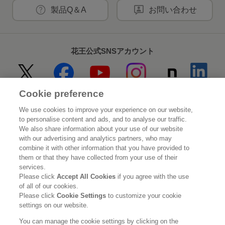
製品Q＆A
お問い合わせ
花王公式SNSアカウント
Cookie preference
Home
花王について
We use cookies to improve your experience on our website,
to personalise content and ads, and to analyse our traffic.
サステナビリティ
イノベーション
We also share information about your use of our website
with our advertising and analytics partners, who may
combine it with other information that you have provided to
ブランド
投資家情報
them or that they have collected from your use of their
services.
ニュースルーム
採用情報
Please click
Accept All Cookies
if you agree with the use
of all of our cookies.
Please click
Cookie Settings
to customize your cookie
利用規約
花王のアクセシビリティ
個人情報保護方針
settings on our website.
利用者情報の外部送信
ソーシャルメディアポリシー
You can manage the cookie settings by clicking on the