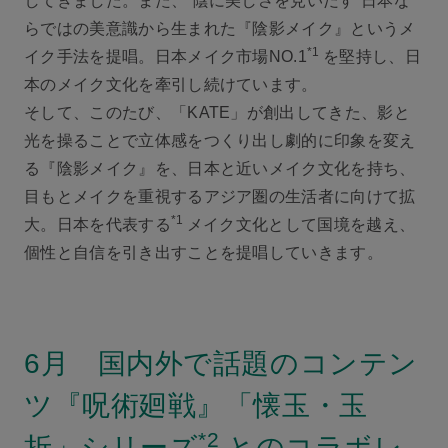
してきました。また、“陰に美しさを見いだす”日本な
らではの美意識から生まれた『陰影メイク』というメ
*1
イク手法を提唱。日本メイク市場NO.1
を堅持し、日
本のメイク文化を牽引し続けています。
そして、このたび、「KATE」が創出してきた、影と
光を操ることで立体感をつくり出し劇的に印象を変え
る『陰影メイク』を、日本と近いメイク文化を持ち、
目もとメイクを重視するアジア圏の生活者に向けて拡
*1
大。日本を代表する
メイク文化として国境を越え、
個性と自信を引き出すことを提唱していきます。
6月 国内外で話題のコンテン
ツ『呪術廻戦』「懐玉・玉
*2
折」シリーズ
とのコラボレ