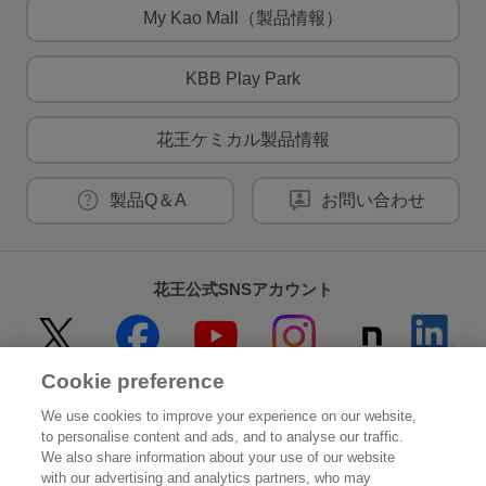
My Kao Mall（製品情報）
KBB Play Park
花王ケミカル製品情報
製品Q＆A
お問い合わせ
花王公式SNSアカウント
Cookie preference
Home
花王について
We use cookies to improve your experience on our website,
to personalise content and ads, and to analyse our traffic.
サステナビリティ
イノベーション
We also share information about your use of our website
with our advertising and analytics partners, who may