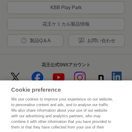
KBB Play Park
花王ケミカル製品情報
製品Q＆A
お問い合わせ
花王公式SNSアカウント
Cookie preference
Home
花王について
We use cookies to improve your experience on our website,
to personalise content and ads, and to analyse our traffic.
サステナビリティ
イノベーション
We also share information about your use of our website
with our advertising and analytics partners, who may
combine it with other information that you have provided to
ブランド
投資家情報
them or that they have collected from your use of their