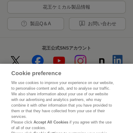
花王ケミカル製品情報
製品Q＆A
お問い合わせ
花王公式SNSアカウント
Cookie preference
Home
花王について
We use cookies to improve your experience on our website,
to personalise content and ads, and to analyse our traffic.
サステナビリティ
イノベーション
We also share information about your use of our website
with our advertising and analytics partners, who may
combine it with other information that you have provided to
ブランド
投資家情報
them or that they have collected from your use of their
services.
ニュースルーム
採用情報
Please click
Accept All Cookies
if you agree with the use
of all of our cookies.