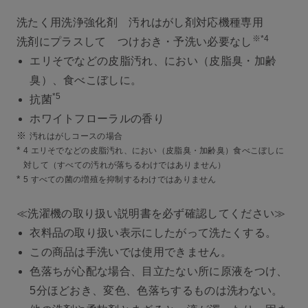
洗たく用洗浄強化剤 汚れはがし剤対応機種専用
※*4
洗剤にプラスして つけおき・予洗い必要なし
エリそでなどの皮脂汚れ、におい（皮脂臭・加齢
臭）、食べこぼしに。
*5
抗菌
ホワイトフローラルの香り
※
汚れはがしコースの場合
*
4 エリそでなどの皮脂汚れ、におい（皮脂臭・加齢臭）食べこぼしに
対して（すべての汚れが落ちるわけではありません）
*
5 すべての菌の増殖を抑制するわけではありません
≪洗濯機の取り扱い説明書を必ず確認してください≫
衣料品の取り扱い表示にしたがって洗たくする。
この商品は手洗いでは使用できません。
色落ちが心配な場合、目立たない所に原液をつけ、
5分ほどおき、変色、色落ちするものは洗わない。