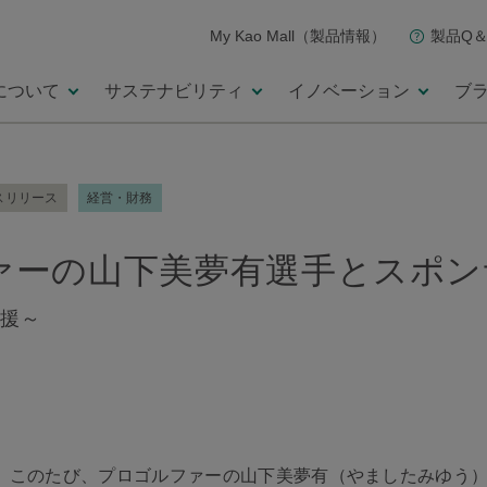
My Kao Mall（製品情報）
製品Q＆
について
サステナビリティ
イノベーション
ブ
スリリース
経営・財務
ァーの山下美夢有選手とスポン
援～
、このたび、プロゴルファーの山下美夢有（やましたみゆう