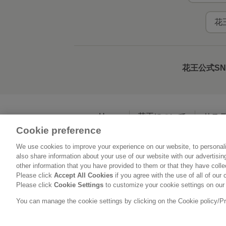
花
花王公式S
Home
花王について
サス
Cookie preference
We use cookies to improve your experience on our website, to personali
利用規約
花王の
also share information about your use of our website with our advertisi
other information that you have provided to them or that they have coll
Please click
Accept All Cookies
if you agree with the use of all of our 
Please click
Cookie Settings
to customize your cookie settings on our
You can manage the cookie settings by clicking on the Cookie policy/Priv