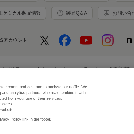
王ケミカル製品情報
製品Q＆A
お問い合
NSアカウント
テナビリティ
イノベーション
ブランド
投資家情報
se content and ads, and to analyse our traffic. We
アクセシビリティ
個人情報保護方針
利用者情報の外部送信
ソーシ
ng and analytics partners, who may combine it with
ected from your use of their services.
cookies.
 website.
© Kao Corporation
acy Policy link in the footer.