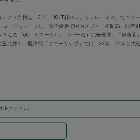
プロテスト合格し、21年「KKT杯バンテリンレディス」でツア
レコードをマークし、完全優勝で国内メジャー初制覇。同年9
となる「60」をマークし、（パー72）完全優勝。「伊藤園
金女王に輝く。最終戦「リコーカップ」では、22年、23年と大
PDFファイル