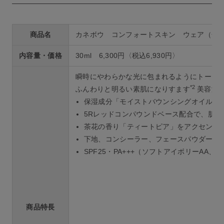
商品名
カネボウ コンフォートスキン ウェア（全8
内容量・価格
30ml 6,300円〈税込6,930円〉
瞬時にやわらかな光に包まれるようにトーン
*2
ふんわりと明るい素肌になりすます
美容液
保湿成分「モイストバウンシングオイルコ
5Rレッドコンパウンドベース配合で、肌
茶花の香り「ティートピア」をアクセント
下地、コンシーラー、フェースパウダー不
SPF25・PA+++（ソフトアイボリーAA、オ
商品特長