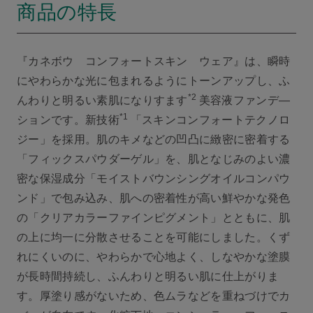
商品の特長
『カネボウ コンフォートスキン ウェア』は、瞬時
にやわらかな光に包まれるようにトーンアップし、ふ
*2
んわりと明るい素肌になりすます
美容液ファンデ―
*1
ションです。新技術
「スキンコンフォートテクノロ
ジー」を採用。肌のキメなどの凹凸に緻密に密着する
「フィックスパウダーゲル」を、肌となじみのよい濃
密な保湿成分「モイストバウンシングオイルコンパウ
ンド」で包み込み、肌への密着性が高い鮮やかな発色
の「クリアカラーファインピグメント」とともに、肌
の上に均一に分散させることを可能にしました。くず
れにくいのに、やわらかで心地よく、しなやかな塗膜
が長時間持続し、ふんわりと明るい肌に仕上がりま
す。厚塗り感がないため、色ムラなどを重ねづけでカ