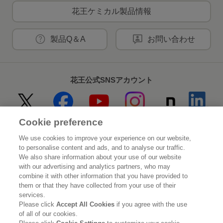
花王ケミカル製品情報
製品Q＆A
お問い合わせ
花王公式SNSアカウント
Cookie preference
Home
花王について
We use cookies to improve your experience on our website,
to personalise content and ads, and to analyse our traffic.
サステナビリティ
イノベーション
We also share information about your use of our website
with our advertising and analytics partners, who may
combine it with other information that you have provided to
ブランド
投資家情報
them or that they have collected from your use of their
services.
ニュースルーム
採用情報
Please click
Accept All Cookies
if you agree with the use
of all of our cookies.