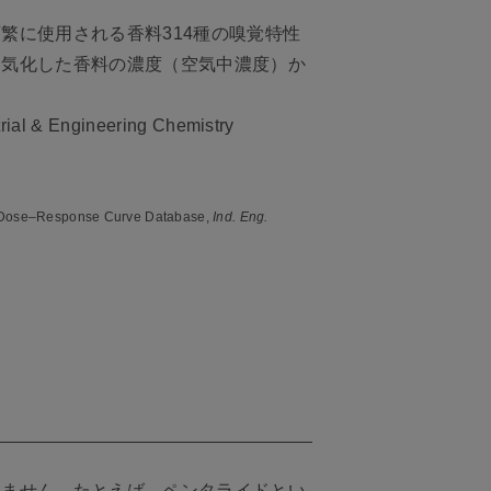
繁に使用される香料314種の嗅覚特性
に気化した香料の濃度（空気中濃度）か
Engineering Chemistry
ng Dose–Response Curve Database,
Ind. Eng.
りません。たとえば、ペンタライドとい