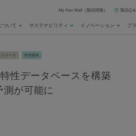
My Kao Mall（製品情報）
製品Q＆
について
サステナビリティ
イノベーション
ブ
スリリース
研究開発
覚特性データベースを構築
予測が可能に