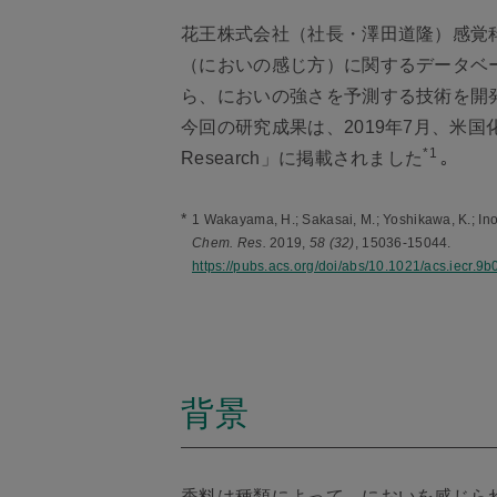
花王株式会社（社長・澤田道隆）感覚
（においの感じ方）に関するデータベ
ら、においの強さを予測する技術を開
今回の研究成果は、2019年7月、米国化学会(ACS：
*1
Research」に掲載されました
｡
*
1 Wakayama, H.; Sakasai, M.; Yoshikawa, K.; In
Chem. Res.
2019,
58 (32)
, 15036-15044.
https://pubs.acs.org/doi/abs/10.1021/acs.iecr.9
背景
香料は種類によって、においを感じら