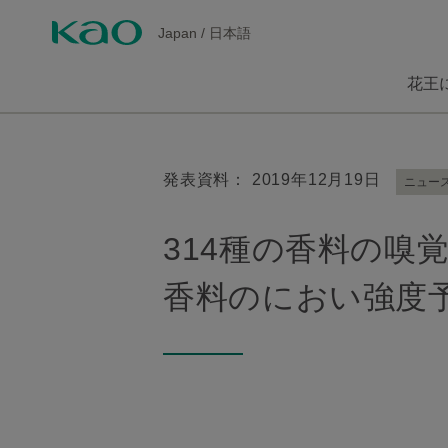
Japan
/
日本語
花王
発表資料： 2019年12月19日
ニュー
314種の香料の嗅
香料のにおい強度