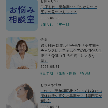
お悩みQ&A
Q.尿もれ、更年期･･･「かかりつけ
医」の見つけ方って？
2023.06.29
#尿もれ
#更年期
特集
婦人科医 対馬ルリ子先生「更年期を
チャンスに。フェムケアの習慣が人生
後半のQOL（生活の質）に大きな
差」
2023.05.31
#更年期
#生理・閉経
#GSM
お役立ち情報
これって更年期症状？知っておきたい
閉経前後の変化と早期ケア【専門医が
解説】
2023.05.31