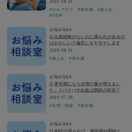
2023.08.31
#セルフケア
#更年期
#尿もれ
#GSM
お悩みQ&A
Q.出産経験がないのに尿もれがあるの
はおかしい？偏見にモヤモヤします
2023.08.31
#尿もれ
#更年期
お悩みQ&A
Q.更年期になり生理の量が増えまし
た。ドバドバ大出血は閉経の前兆？
2023.07.28
#生理・閉経
#更年期
お悩みQ&A
Q.40代の尿もれは、更年期や閉経と