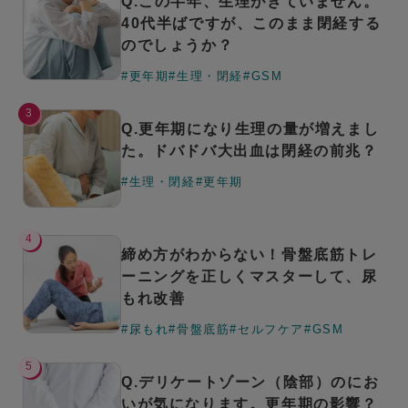
Q.この半年、生理がきていません。
40代半ばですが、このまま閉経する
のでしょうか？
#更年期
#生理・閉経
#GSM
3
Q.更年期になり生理の量が増えまし
た。ドバドバ大出血は閉経の前兆？
#生理・閉経
#更年期
4
締め方がわからない！骨盤底筋トレ
ーニングを正しくマスターして、尿
もれ改善
#尿もれ
#骨盤底筋
#セルフケア
#GSM
5
Q.デリケートゾーン（陰部）のにお
いが気になります。更年期の影響？