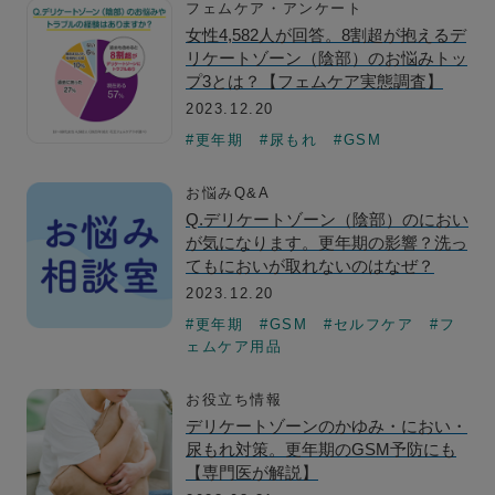
フェムケア・アンケート
女性4,582人が回答。8割超が抱えるデ
リケートゾーン（陰部）のお悩みトッ
プ3とは？【フェムケア実態調査】
2023.12.20
#更年期
#尿もれ
#GSM
お悩みQ&A
Q.デリケートゾーン（陰部）のにおい
が気になります。更年期の影響？洗っ
てもにおいが取れないのはなぜ？
2023.12.20
#更年期
#GSM
#セルフケア
#フ
ェムケア用品
お役立ち情報
デリケートゾーンのかゆみ・におい・
尿もれ対策。更年期のGSM予防にも
【専門医が解説】