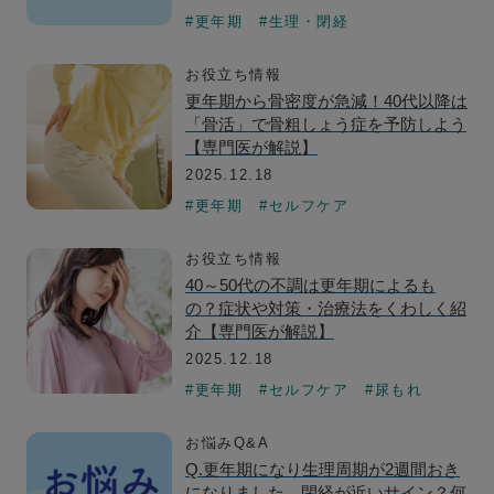
#更年期
#生理・閉経
お役立ち情報
更年期から骨密度が急減！40代以降は
「骨活」で骨粗しょう症を予防しよう
【専門医が解説】
2025.12.18
#更年期
#セルフケア
お役立ち情報
40～50代の不調は更年期によるも
の？症状や対策・治療法をくわしく紹
介【専門医が解説】
2025.12.18
#更年期
#セルフケア
#尿もれ
お悩みQ&A
Q.更年期になり生理周期が2週間おき
になりました。閉経が近いサイン？何