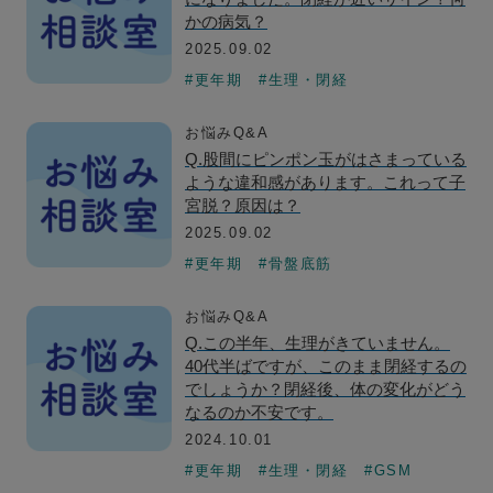
かの病気？
2025.09.02
#更年期
#生理・閉経
お悩みQ&A
Q.股間にピンポン玉がはさまっている
ような違和感があります。これって子
宮脱？原因は？
2025.09.02
#更年期
#骨盤底筋
お悩みQ&A
Q.この半年、生理がきていません。
40代半ばですが、このまま閉経するの
でしょうか？閉経後、体の変化がどう
なるのか不安です。
2024.10.01
#更年期
#生理・閉経
#GSM