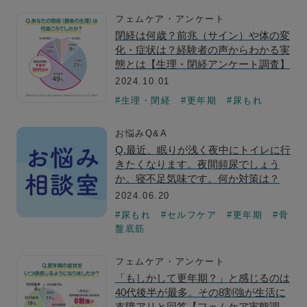
フェムケア・アンケート
閉経は何歳？前兆（サイン）や体の変
化・症状は？経験者の声からわかる実
態とは【生理・閉経アンケート調査】
2024.10.01
#生理・閉経
#更年期
#尿もれ
お悩みQ&A
Q.最近、眠りが浅く夜中にトイレに行
きたくなります。夜間頻尿でしょう
か。寝不足気味です。何か対策は？
2024.06.20
#尿もれ
#セルフケア
#更年期
#骨
盤底筋
フェムケア・アンケート
「もしかして更年期？」と感じるのは
40代後半が最多。その8割強が生活に
支障アリと回答【フェムケア実態調