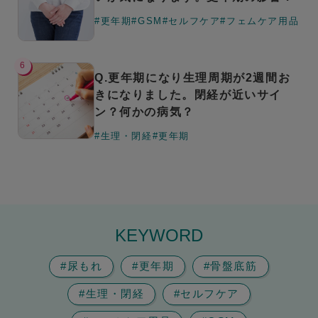
#更年期
#GSM
#セルフケア
#フェムケア用品
6
Q.更年期になり生理周期が2週間お
きになりました。閉経が近いサイ
ン？何かの病気？
#生理・閉経
#更年期
KEYWORD
#尿もれ
#更年期
#骨盤底筋
#生理・閉経
#セルフケア