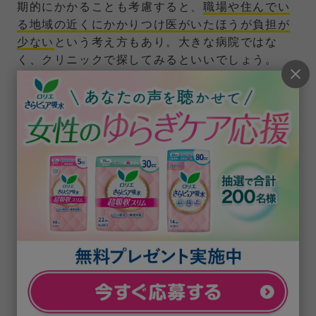
期的にかかることも考慮すると、
職場や住んでい
る地域の近くにかかりつけ医がいたほうが負担が
少ない
という考え方もあり。大きな病院ではな
く、クリニックで探してみるといいでしょう。
お住いの地域によっては、婦人科が近隣にない場
合や、内科の持病などを抱えていらして内科医が
かかりつけ医という場合もあると思います。その
場合、婦人科でなくても、更年期診療に力を入れ
ている内科の医師に相談することもできますの
で、検討してみてくださいね。
現代女性は閉経してからの人生がとても長いの
で、更年期は、自分の体と向き合い、これからの
人生を考えるのにちょうどいい時期です。
尿も
れ、イライラ、疲れやすさなど、更年期に起こる
症状は我慢しなくていいもの
です。つらかったら