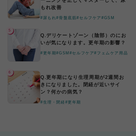
ーニングを正しくマスターして、尿
もれ改善
#尿もれ
#骨盤底筋
#セルフケア
#GSM
5
Q.デリケートゾーン（陰部）のにお
いが気になります。更年期の影響？
#更年期
#GSM
#セルフケア
#フェムケア用品
6
Q.更年期になり生理周期が2週間お
きになりました。閉経が近いサイ
ン？何かの病気？
#生理・閉経
#更年期