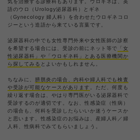
気を治療する診療科もあります。ウロギネは、英
語のウロ（Urology泌尿器科）とギネ
（Gynecology 婦人科）を合わせたウロギネコロ
ジーという造語から来ている言葉です。
泌尿器科の中でも女性専門外来や女性医師の診察
を希望する場合には、受診の前にネット等で
「女
性泌尿器科」や「ウロギネ科」とある医療機関か
ら探してみる
とよいかもしれません。
ちなみに、
膀胱炎の場合、内科や婦人科でも検査
や受診が可能なケースがあります
。ただ、何度も
繰り返す場合は、やはり専門医がいる泌尿器科で
受診するのが適切です。なお、性感染症（性病）
の場合も、何科を受診したらいいか迷うケースか
と思います。性感染症のお悩みは、産婦人科／婦
人科、性病科でみてもらいましょう。