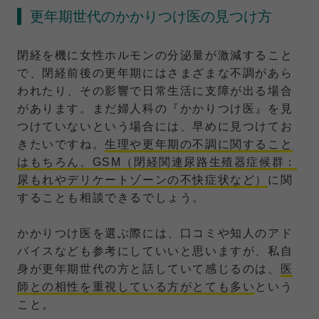
更年期世代のかかりつけ医の見つけ方
閉経を機に女性ホルモンの分泌量が激減すること
で、閉経前後の更年期にはさまざまな不調があら
われたり、その影響で日常生活に支障が出る場合
があります。まだ婦人科の『かかりつけ医』を見
つけていないという場合には、早めに見つけてお
きたいですね。
生理や更年期の不調に関すること
はもちろん、GSM（閉経関連尿路生殖器症候群：
尿もれやデリケートゾーンの不快症状など）
に関
することも相談できるでしょう。
かかりつけ医を選ぶ際には、口コミや知人のアド
バイスなども参考にしていいと思いますが、私自
身が更年期世代の方と話していて感じるのは、
医
師との相性を重視している方がとても多い
という
こと。