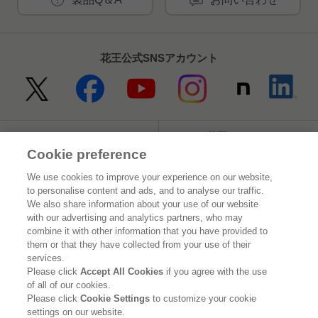
花王公式SNSアカウント
Home
花王について
Cookie preference
サステナビリティ
イノベーション
We use cookies to improve your experience on our website,
to personalise content and ads, and to analyse our traffic.
ブランド
投資家情報
We also share information about your use of our website
with our advertising and analytics partners, who may
ニュースルーム
採用情報
combine it with other information that you have provided to
them or that they have collected from your use of their
services.
利用規約
花王のアクセシビリティ
個人情報保護方針
Please click
Accept All Cookies
if you agree with the use
of all of our cookies.
利用者情報の外部送信
ソーシャルメディアポリシー
Please click
Cookie Settings
to customize your cookie
settings on our website.