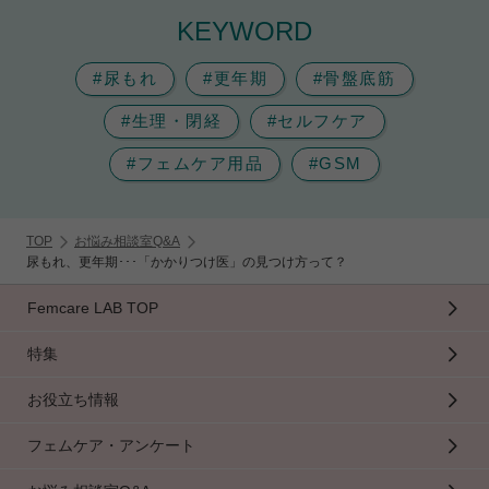
KEYWORD
#尿もれ
#更年期
#骨盤底筋
#生理・閉経
#セルフケア
#フェムケア用品
#GSM
TOP
お悩み相談室Q&A
尿もれ、更年期･･･「かかりつけ医」の見つけ方って？
Femcare LAB TOP
特集
お役立ち情報
フェムケア・アンケート