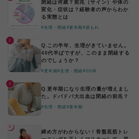
閉経は何歳？前兆（サイン）や体の
変化・症状は？経験者の声からわか
る実態とは
#生理・閉経
#更年期
#尿もれ
2
Q.この半年、生理がきていません。
40代半ばですが、このまま閉経する
のでしょうか？
#更年期
#生理・閉経
#GSM
3
Q.更年期になり生理の量が増えまし
た。ドバドバ大出血は閉経の前兆？
#生理・閉経
#更年期
4
締め方がわからない！骨盤底筋トレ