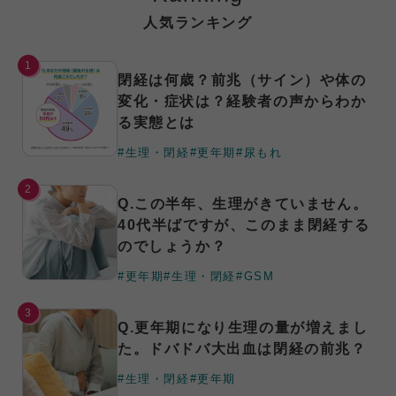
人気ランキング
1
閉経は何歳？前兆（サイン）や体の
変化・症状は？経験者の声からわか
る実態とは
#生理・閉経
#更年期
#尿もれ
2
Q.この半年、生理がきていません。
40代半ばですが、このまま閉経する
のでしょうか？
#更年期
#生理・閉経
#GSM
3
Q.更年期になり生理の量が増えまし
た。ドバドバ大出血は閉経の前兆？
#生理・閉経
#更年期