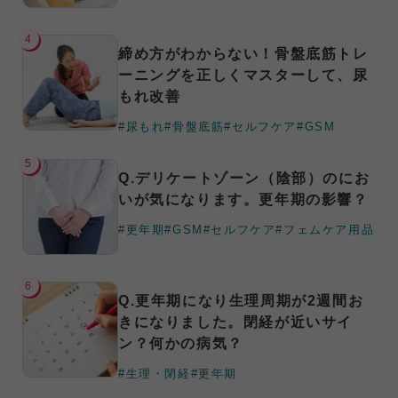
4
締め方がわからない！骨盤底筋トレ
ーニングを正しくマスターして、尿
もれ改善
#尿もれ
#骨盤底筋
#セルフケア
#GSM
5
Q.デリケートゾーン（陰部）のにお
いが気になります。更年期の影響？
#更年期
#GSM
#セルフケア
#フェムケア用品
6
Q.更年期になり生理周期が2週間お
きになりました。閉経が近いサイ
ン？何かの病気？
#生理・閉経
#更年期