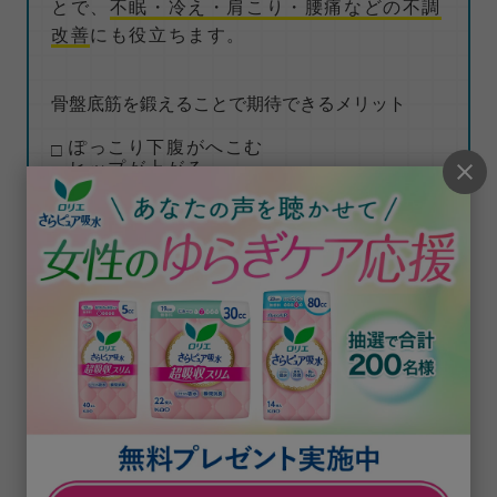
とで、
不眠・冷え・肩こり・腰痛などの不調
改善
にも役立ちます。
骨盤底筋を鍛えることで期待できるメリット
ぽっこり下腹がへこむ
ヒップが上がる
下半身のむくみが取れる
自律神経が整う
血流やリンパの流れを促す
尿もれの相談先は、泌尿器科やウロギネ外
来