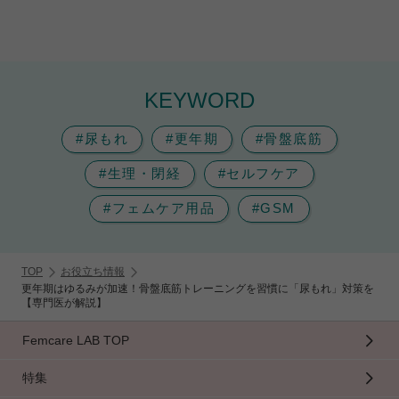
KEYWORD
#尿もれ
#更年期
#骨盤底筋
#生理・閉経
#セルフケア
#フェムケア用品
#GSM
TOP
お役立ち情報
更年期はゆるみが加速！骨盤底筋トレーニングを習慣に「尿もれ」対策を
【専門医が解説】
Femcare LAB TOP
特集