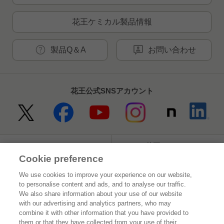
花王ケミカル製品情報
製品Q＆A
お問い合わせ
花王公式SNSアカウント
Home
花王について
Cookie preference
サステナビリティ
イノベーション
We use cookies to improve your experience on our website,
to personalise content and ads, and to analyse our traffic.
ブランド
投資家情報
We also share information about your use of our website
with our advertising and analytics partners, who may
ニュースルーム
採用情報
combine it with other information that you have provided to
them or that they have collected from your use of their