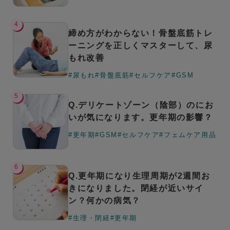
4
締め方がわからない！骨盤底筋トレ
ーニングを正しくマスターして、尿
もれ改善
#尿もれ
#骨盤底筋
#セルフケア
#GSM
5
Q.デリケートゾーン（陰部）のにお
いが気になります。更年期の影響？
#更年期
#GSM
#セルフケア
#フェムケア用品
6
Q.更年期になり生理周期が2週間お
きになりました。閉経が近いサイ
ン？何かの病気？
#生理・閉経
#更年期