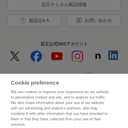
花王ケミカル製品情報
製品Q＆A
お問い合わせ
花王公式SNSアカウント
Home
花王について
Cookie preference
サステナビリティ
イノベーション
We use cookies to improve your experience on our website,
to personalise content and ads, and to analyse our traffic.
ブランド
投資家情報
We also share information about your use of our website
with our advertising and analytics partners, who may
ニュースルーム
採用情報
combine it with other information that you have provided to
them or that they have collected from your use of their
services.