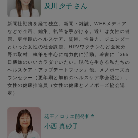
及川 夕子 さん
新聞社勤務を経て独立。新聞・雑誌、WEBメディア
などで企画、編集、執筆を手がける。近年は女性の健
康、更年期のヘルスケア、貧困、性暴力、ジェンダー
といった女性の社会課題、HPVワクチンなど医療分
野の取材、執筆を中心に精力的に活動。著書に『365
日機嫌のいいカラダでいたい。現代を生きる私たちの
ヘルスケア・アップデートブック』他。メノポーズカ
ウンセラー（更年期と加齢のヘルスケア学会認定）、
女性の健康推進員（女性の健康とメノポーズ協会認
定）
花王／ロリエ開発担当
小西 真砂子