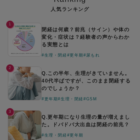
人気ランキング
1
閉経は何歳？前兆（サイン）や体の
変化・症状は？経験者の声からわか
る実態とは
#生理・閉経
#更年期
#尿もれ
2
Q.この半年、生理がきていません。
40代半ばですが、このまま閉経する
のでしょうか？
#更年期
#生理・閉経
#GSM
3
Q.更年期になり生理の量が増えまし
た。ドバドバ大出血は閉経の前兆？
#生理・閉経
#更年期