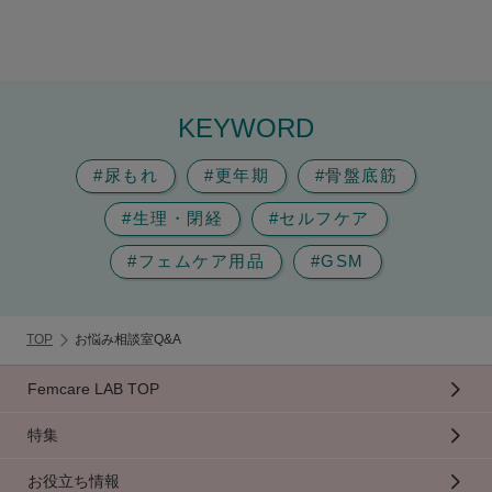
KEYWORD
#尿もれ
#更年期
#骨盤底筋
#生理・閉経
#セルフケア
#フェムケア用品
#GSM
TOP
お悩み相談室Q&A
Femcare LAB TOP
特集
お役立ち情報