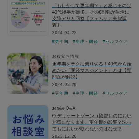
「もしかして更年期？」と感じるのは
40代後半が最多。その8割強が生活に
支障アリと回答【フェムケア実態調
査】
2024.04.22
#更年期
#生理・閉経
#セルフケア
お役立ち情報
更年期をラクに乗り切る！40代から始
めたい「閉経マネジメント」とは【専
門医が解説】
2024.03.29
#更年期
#生理・閉経
#セルフケア
お悩みQ&A
Q.デリケートゾーン（陰部）のにおい
が気になります。更年期の影響？洗っ
てもにおいが取れないのはなぜ？
2023.12.20