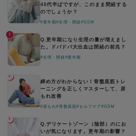
40代半ばですが、このまま閉経する
のでしょうか？
#更年期
#生理・閉経
#GSM
3
Q.更年期になり生理の量が増えまし
た。ドバドバ大出血は閉経の前兆？
#生理・閉経
#更年期
4
締め方がわからない！骨盤底筋トレ
ーニングを正しくマスターして、尿
もれ改善
#尿もれ
#骨盤底筋
#セルフケア
#GSM
5
Q.デリケートゾーン（陰部）のにお
いが気になります。更年期の影響？