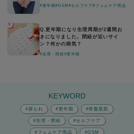
#更年期
#GSM
#セルフケア
#フェムケア用品
6
Q.更年期になり生理周期が2週間お
きになりました。閉経が近いサイ
ン？何かの病気？
#生理・閉経
#更年期
KEYWORD
#尿もれ
#更年期
#骨盤底筋
#生理・閉経
#セルフケア
#フェムケア用品
#GSM