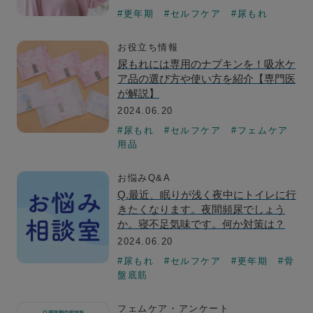
#更年期
#セルフケア
#尿もれ
お役立ち情報
尿もれには専用のナプキンを！吸水ケ
ア品の選び方や使い方を紹介【専門医
が解説】
2024.06.20
#尿もれ
#セルフケア
#フェムケア
用品
お悩みQ&A
Q.最近、眠りが浅く夜中にトイレに行
きたくなります。夜間頻尿でしょう
か。寝不足気味です。何か対策は？
2024.06.20
#尿もれ
#セルフケア
#更年期
#骨
盤底筋
フェムケア・アンケート