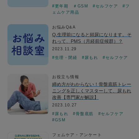
#更年期
＃GSM
#セルフケア
#フ
ェムケア用品
お悩みQ&A
Q.生理前になると頻尿になります。そ
れって、PMS（月経前症候群）？
2023.11.29
#生理・閉経
#尿もれ
#セルフケア
お役立ち情報
締め方がわからない！骨盤底筋トレー
ニングを正しくマスターして、尿もれ
改善【専門家が解説】
2023.10.27
#尿もれ
#骨盤底筋
#セルフケア
#GSM
フェムケア・アンケート