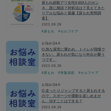
尿もれ経験アリ女性6,604人のホン
ネ。誰に相談？対処法は？見えてきた
リアルな悩みと葛藤【尿もれ実態調
査】
2023.09.29
#尿もれ
#セルフケア
お悩みQ&A
Q.急な尿意に襲われ、トイレが我慢で
きない。尿もれが気になり外出が憂う
つです。
2023.09.29
#尿もれ
#骨盤底筋
#セルフケア
お悩みQ&A
Q.走ったりジャンプすると尿もれする
ので、スポーツや運動を楽しめませ
ん。治すことはできる？
2023.09.29