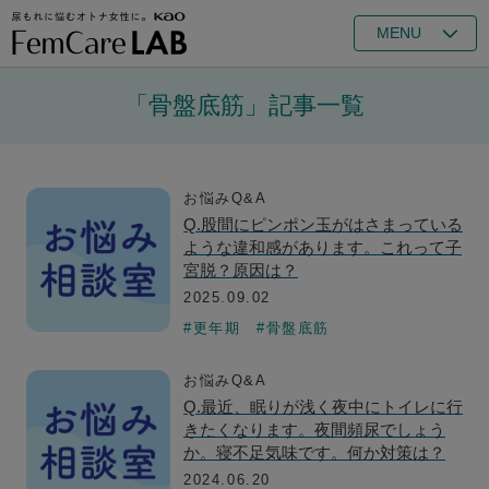
MENU
「骨盤底筋」記事一覧
お悩みQ&A
Q.股間にピンポン玉がはさまっている
ような違和感があります。これって子
宮脱？原因は？
2025.09.02
#更年期
#骨盤底筋
お悩みQ&A
Q.最近、眠りが浅く夜中にトイレに行
きたくなります。夜間頻尿でしょう
か。寝不足気味です。何か対策は？
2024.06.20