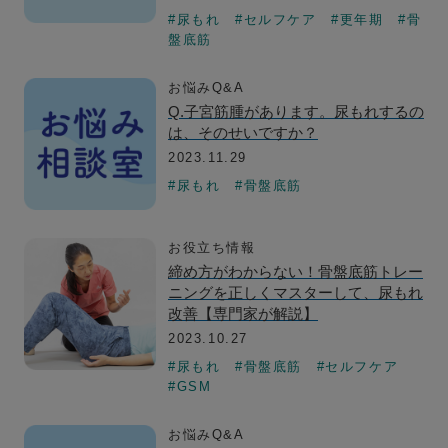
#尿もれ
#セルフケア
#更年期
#骨
盤底筋
お悩みQ&A
Q.子宮筋腫があります。尿もれするの
は、そのせいですか？
2023.11.29
#尿もれ
#骨盤底筋
お役立ち情報
締め方がわからない！骨盤底筋トレー
ニングを正しくマスターして、尿もれ
改善【専門家が解説】
2023.10.27
#尿もれ
#骨盤底筋
#セルフケア
#GSM
お悩みQ&A