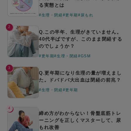
る実態とは
#生理・閉経
#更年期
#尿もれ
2
Q.この半年、生理がきていません。
40代半ばですが、このまま閉経する
のでしょうか？
#更年期
#生理・閉経
#GSM
3
Q.更年期になり生理の量が増えまし
た。ドバドバ大出血は閉経の前兆？
#生理・閉経
#更年期
4
締め方がわからない！骨盤底筋トレ
ーニングを正しくマスターして、尿
もれ改善