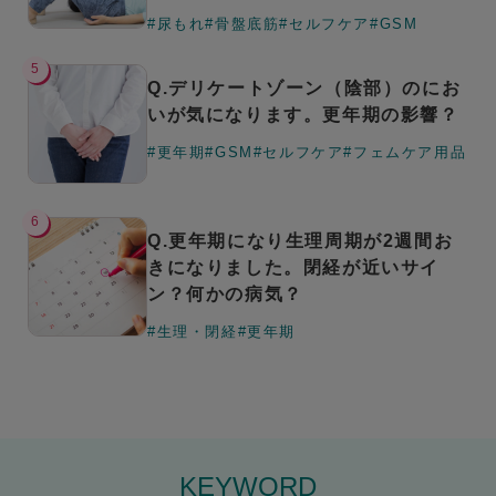
#尿もれ
#骨盤底筋
#セルフケア
#GSM
5
Q.デリケートゾーン（陰部）のにお
いが気になります。更年期の影響？
#更年期
#GSM
#セルフケア
#フェムケア用品
6
Q.更年期になり生理周期が2週間お
きになりました。閉経が近いサイ
ン？何かの病気？
#生理・閉経
#更年期
KEYWORD