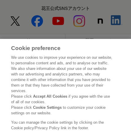
花王公式SNSアカウント
Home
花王について
Cookie preference
サステナビリティ
イノベーション
We use cookies to improve your experience on our website,
to personalise content and ads, and to analyse our traffic.
ブランド
投資家情報
We also share information about your use of our website
with our advertising and analytics partners, who may
ニュースルーム
採用情報
combine it with other information that you have provided to
them or that they have collected from your use of their
services.
利用規約
花王のアクセシビリティ
個人情報保護方針
Please click
Accept All Cookies
if you agree with the use
of all of our cookies.
利用者情報の外部送信
ソーシャルメディアポリシー
Please click
Cookie Settings
to customize your cookie
settings on our website.
You can manage the cookie settings by clicking on the
Cookie policy/Privacy Policy link in the footer.