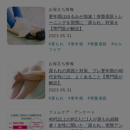
お役立ち情報
更年期はゆるみが加速！骨盤底筋トレ
ーニングを習慣に「尿もれ」対策を
【専門医が解説】
2023.05.31
#尿もれ
#更年期
#骨盤底筋
#セル
フケア
お役立ち情報
尿もれの原因と対策。プレ更年期の40
代女性には、よくあること【専門医が
解説】
2023.05.31
#尿もれ
#更年期
#骨盤底筋
フェムケア・アンケート
40代以上の約2人に1人が尿もれ経験
者！女性に聞いた「尿もれ」実態アン