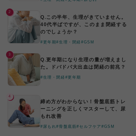
2
Q.この半年、生理がきていません。
40代半ばですが、このまま閉経する
のでしょうか？
#更年期
#生理・閉経
#GSM
3
Q.更年期になり生理の量が増えまし
た。ドバドバ大出血は閉経の前兆？
#生理・閉経
#更年期
4
締め方がわからない！骨盤底筋トレ
ーニングを正しくマスターして、尿
もれ改善
#尿もれ
#骨盤底筋
#セルフケア
#GSM