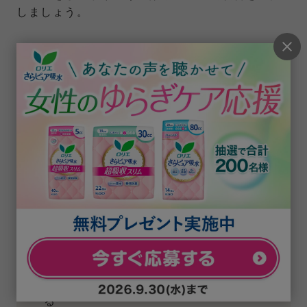
しましょう。
夜間のトイレ回数が多い場合は過活動膀胱
かも
夜間頻尿の場合は、糖尿病など何らかの病気が関
係していることもあれば、尿が十分にたまってい
ないのに膀胱が勝手に収縮してしまう過活動膀胱
が原因のことも。
夜間にトイレへ行く回数が多い
方は、泌尿器科を受診し、適切な治療を行うこと
が大切です。
こんな場合は過活動膀胱かも…
突然、我慢できないほどの尿意に襲われ
る