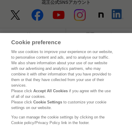
花王公式SNSアカウント
Home
花王について
Cookie preference
サステナビリティ
イノベーション
We use cookies to improve your experience on our website,
to personalise content and ads, and to analyse our traffic.
ブランド
投資家情報
We also share information about your use of our website
with our advertising and analytics partners, who may
ニュースルーム
採用情報
combine it with other information that you have provided to
them or that they have collected from your use of their
services.
利用規約
花王のアクセシビリティ
個人情報保護方針
Please click
Accept All Cookies
if you agree with the use
of all of our cookies.
利用者情報の外部送信
ソーシャルメディアポリシー
Please click
Cookie Settings
to customize your cookie
settings on our website.
You can manage the cookie settings by clicking on the
Cookie policy/Privacy Policy link in the footer.
© Kao Corporation