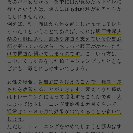
るのが不安だから、夜中に目が覚めたらトイレに
行くという人は、過去に尿もれ経験があるからか
もしれませんね。
例えば、朝、布団から体を起こした拍子にモレち
ゃった！ということであれば、それは
腹圧性尿失
禁の可能性あり。膀胱や尿道を支えている骨盤底
筋が弱っているから、ちょっと腹圧がかかっただ
けで尿道が開いてしまうのです
。こういう方は、
日中、くしゃみをした拍子やジャンプしたときな
どにも、尿もれしやすいでしょう。
女性の場合、
骨盤底筋を鍛えることで、頻尿・尿
もれを改善することができます
。衰えてきた筋肉
はトレーニングによって強化することができ、
人
によってはトレーニング開始後１カ月くらいで、
通常は２～３カ月で効果が出てくることが多いで
しょう
。
ただし、トレーニングをやめてしまうと筋肉はす