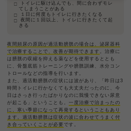
トイレに駆け込んでも、間に合わずモレ
てしまうことがある
１日に何度もトイレに行きたくなる
夜間に１回以上、トイレに行きたくて起
きる
夜間頻尿の原因が過活動膀胱の場合は、泌尿器科
で治療することで、改善が期待できます
。治療に
は膀胱の収縮を抑える薬などを使用するととも
に、骨盤底筋トレーニングや膀胱訓練、水分コン
トロールなどの指導を行います。
また、過活動膀胱の症状には波があり、「昨日は3
時間トイレに行かなくても大丈夫だったのに、今
日はさっき行ったばかりなのに我慢できない尿意
が起こる」ということも。
一度治療で治まったの
に、寒い季節になって再発するということもあり
ます。過活動膀胱は症状の波に合わせてうまく付
き合っていくことが必要
です。