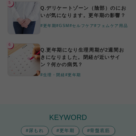
5
Q.デリケートゾーン（陰部）のにお
いが気になります。更年期の影響？
#更年期
#GSM
#セルフケア
#フェムケア用品
6
Q.更年期になり生理周期が2週間お
きになりました。閉経が近いサイ
ン？何かの病気？
#生理・閉経
#更年期
KEYWORD
#尿もれ
#更年期
#骨盤底筋