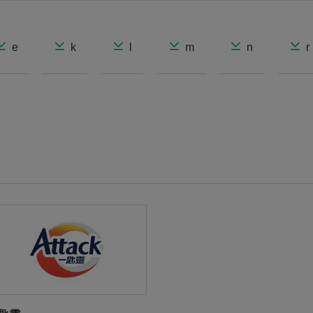
e
k
l
m
n
r