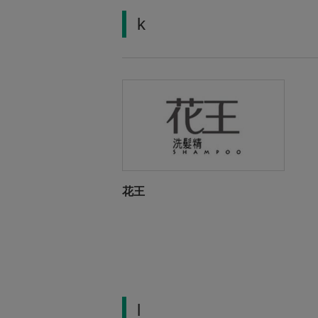
k
花王
l