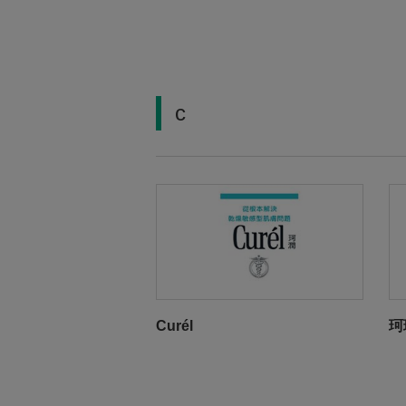
c
Curél
珂