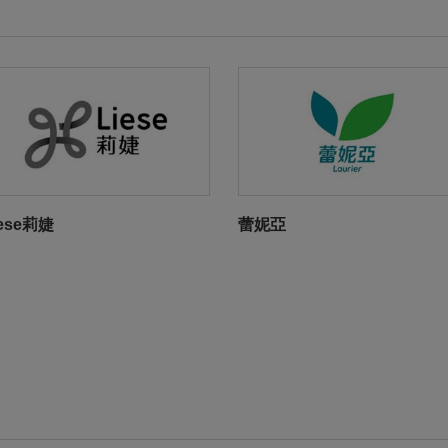
iese莉婕
蕾妮亞