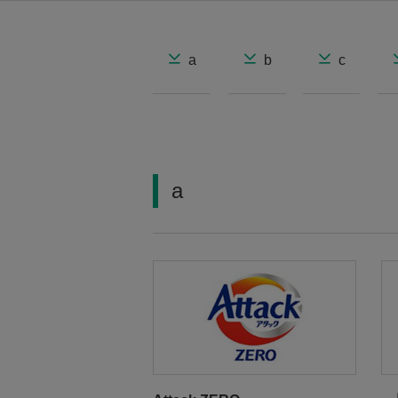
a
b
c
a