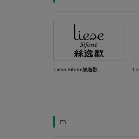
Liese Sifone絲逸歡
L
m