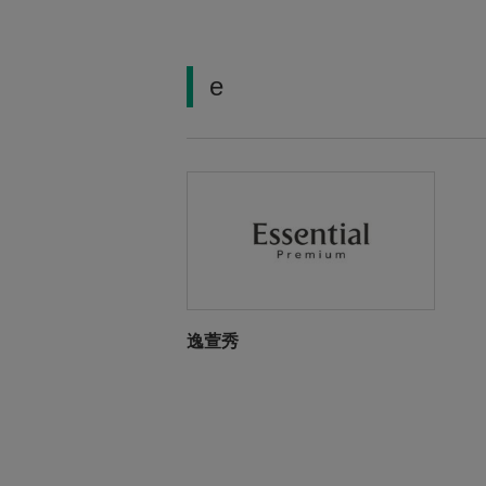
e
逸萱秀