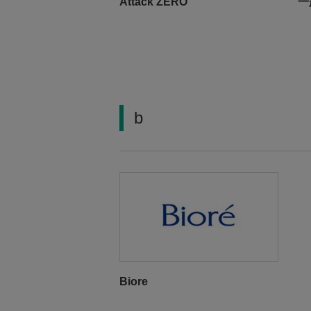
Attack ZERO
一
b
Biore