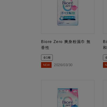
Biore Zero 爽身粉濕巾 無
B
香性
全1種
2026/03/30
NEW