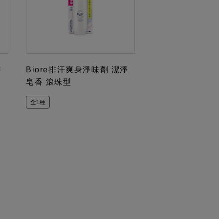
香
Biore排汗爽身淨味劑 潔淨
皂香 滾珠型
全1種