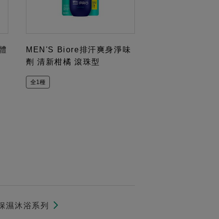
身體
MEN'S Biore排汗爽身淨味
劑 清新柑橘 滾珠型
全1種
保濕沐浴系列