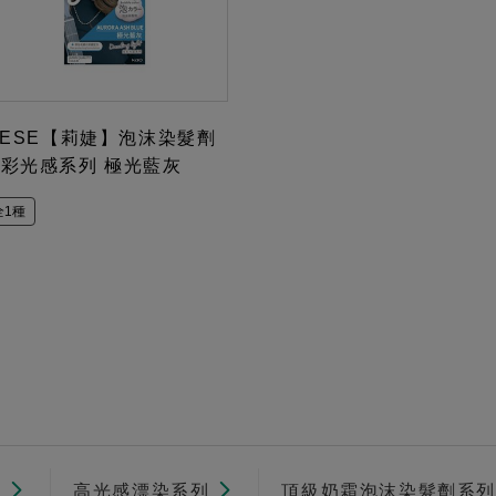
IESE【莉婕】泡沫染髮劑
彩光感系列 極光藍灰
全1種
列
高光感漂染系列
頂級奶霜泡沫染髮劑系