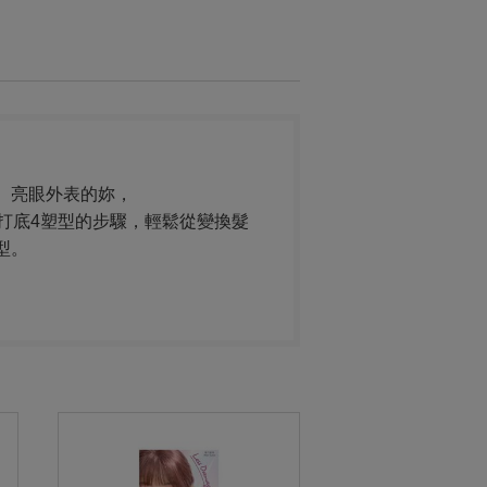
、亮眼外表的妳，
3打底4塑型的步驟，輕鬆從變換髮
型。