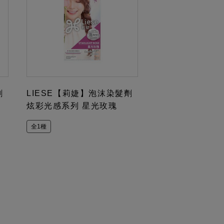
劑
LIESE【莉婕】泡沫染髮劑
炫彩光感系列 星光玫瑰
全1種