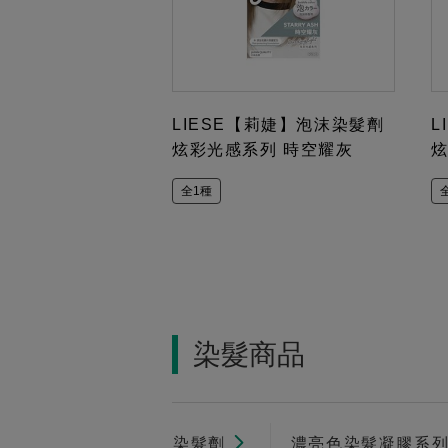
LIESE【莉婕】泡沫染髮劑
L
炫彩光感系列 時空耀灰
炫
全1種
染髮商品
染髮劑
濃亮色染髮凝膠系