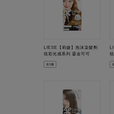
LIESE【莉婕】泡沫染髮劑
L
炫彩光感系列 鎏金可可
炫
全1種