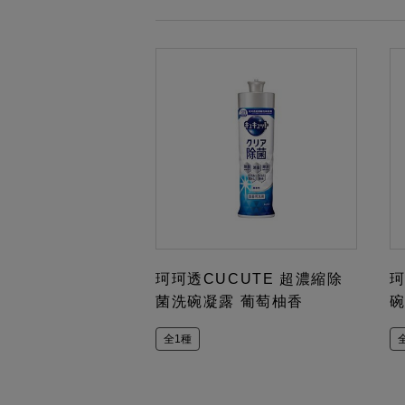
珂珂透CUCUTE 超濃縮除
珂
菌洗碗凝露 葡萄柚香
碗
全1種