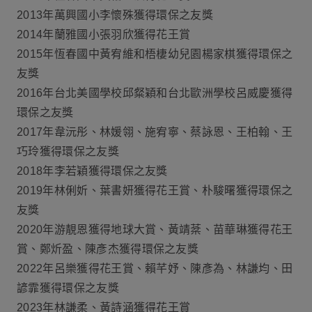
2013年萬興國小李懷殊獲得環保之友獎
2014年蘭雅國小張羽欣獲得花王賞
2015年恆春國中黃宥維和梧棲幼兒園楊家棋獲得環保之
友獎
2016年台北美國學校邱粲穎和台北歐洲學校呂威慶獲得
環保之友獎
2017年韋沅彤、林媛翎、施宥寧、蔡詠恩、王柏翰、王
巧玲獲得環保之友獎
2018年李若穎獲得環保之友獎
2019年林俐妡、葉書妍獲得花王賞、朴駿曙獲得環保之
友獎
2020年游靚恩獲得地球大賞、黃靖棻、苗華琳獲得花王
賞、鄭炘盈、陳彥杰獲得環保之友獎
2022年呂樂獲得花王賞、賴芊妤、陳彥為、林謙均、田
諺霏獲得環保之友獎
2023年林謙柔、黃詩涵獲得花王賞