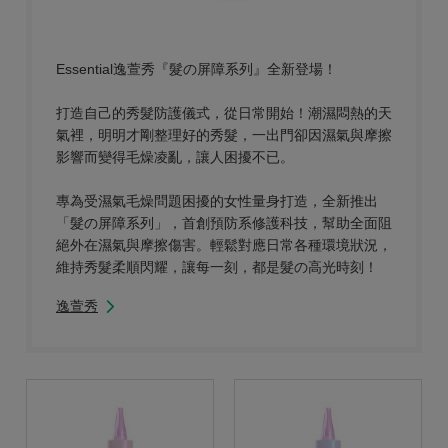
Essential逸萱秀『髮の屏障系列』全新登場！
打造自己的秀髮防護儀式，從日常開始！潮濕悶熱的天
氣裡，明明才剛整理好的秀髮，一出門卻因濕氣與摩擦
影響而變得毛燥凌亂，讓人困擾不已。
專為受濕氣毛燥問題困擾的女性量身打造，全新推出
「髮の屏障系列」，首創預防系修護科技，幫助全面阻
絕外在濕氣與摩擦傷害。輕鬆對應日常各種環境狀況，
維持秀髮柔順閃耀，讓每一刻，都是髮の高光時刻！
逸萱秀