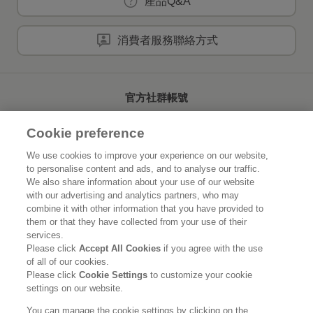
產品Q&A
消費者服務聯絡方式
官方社群帳號
Cookie preference
We use cookies to improve your experience on our website,
to personalise content and ads, and to analyse our traffic.
首頁
關於花王
We also share information about your use of our website
with our advertising and analytics partners, who may
可持續發展
創新研發
combine it with other information that you have provided to
them or that they have collected from your use of their
品牌資訊
新聞速報
services.
Please click
Accept All Cookies
if you agree with the use
of all of our cookies.
徵才資訊
Please click
Cookie Settings
to customize your cookie
settings on our website.
使用規範
隱私保護
Social Media Policy
You can manage the cookie settings by clicking on the