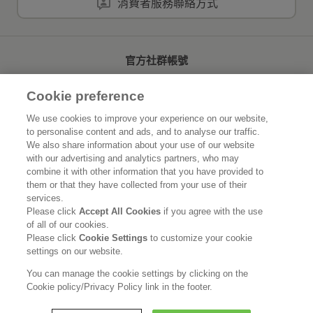
消費者服務聯絡方式
官方社群帳號
Cookie preference
We use cookies to improve your experience on our website,
to personalise content and ads, and to analyse our traffic.
首頁
關於花王
We also share information about your use of our website
with our advertising and analytics partners, who may
可持續發展
創新研發
combine it with other information that you have provided to
them or that they have collected from your use of their
品牌資訊
新聞速報
services.
Please click
Accept All Cookies
if you agree with the use
of all of our cookies.
徵才資訊
Please click
Cookie Settings
to customize your cookie
settings on our website.
使用規範
隱私保護
Social Media Policy
You can manage the cookie settings by clicking on the
Cookie policy/Privacy Policy link in the footer.