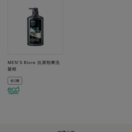
MEN'S Biore 抗屑勁爽洗
髮精
全1種