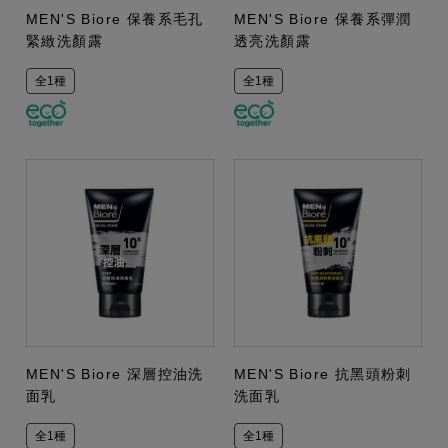
MEN'S Biore 保養系毛孔
MEN'S Biore 保養系彈潤
緊緻洗顏露
透亮洗顏露
全1種
全1種
MEN'S Biore 深層控油洗
MEN'S Biore 抗黑頭粉刺
面乳
洗面乳
全1種
全1種