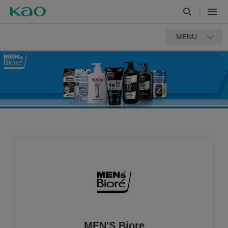
MENU
MEN'S Biore