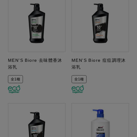
MEN'S Biore 去味體香沐
MEN'S Biore 痘痘調理沐
浴乳
浴乳
全1種
全1種