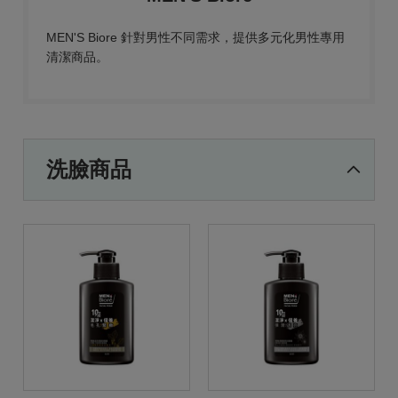
MEN'S Biore 針對男性不同需求，提供多元化男性專用
清潔商品。
洗臉商品