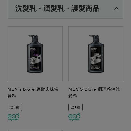
洗髮乳・潤髮乳・護髮商品
MEN's Bioré 蓬鬆去味洗
MEN'S Biore 調理控油洗
髮精
髮精
全1種
全1種