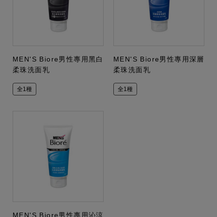
MEN'S Biore男性專用黑白
MEN'S Biore男性專用深層
柔珠洗面乳
柔珠洗面乳
全1種
全1種
MEN'S Biore男性專用沁涼