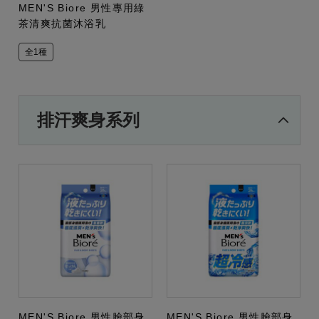
MEN'S Biore 男性專用綠
茶清爽抗菌沐浴乳
全1種
排汗爽身系列
MEN'S Biore 男性臉部身
MEN'S Biore 男性臉部身