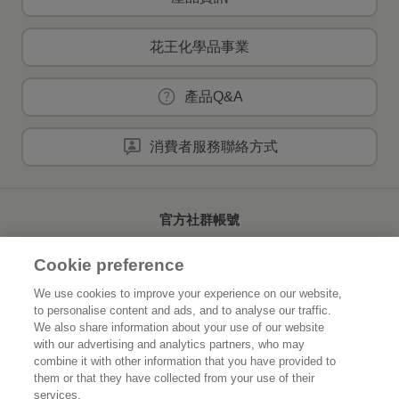
花王化學品事業
產品Q&A
消費者服務聯絡方式
官方社群帳號
Cookie preference
We use cookies to improve your experience on our website,
to personalise content and ads, and to analyse our traffic.
首頁
關於花王
We also share information about your use of our website
with our advertising and analytics partners, who may
可持續發展
創新研發
combine it with other information that you have provided to
them or that they have collected from your use of their
品牌資訊
新聞速報
services.