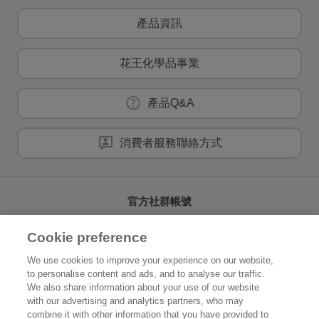
產品資訊
花王化學品事業
產品Q&A
消費者服務聯絡方式
官方社群帳號
Cookie preference
We use cookies to improve your experience on our website,
to personalise content and ads, and to analyse our traffic.
首頁
關於花王
We also share information about your use of our website
with our advertising and analytics partners, who may
可持續發展
創新研發
combine it with other information that you have provided to