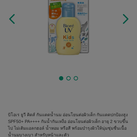
บิโอเร ยูวี คิดส์ กันแดดน้ำนม อ่อนโยนต่อผิวเด็ก กันแดดปกป้องสูง
SPF50+ PA++++ กันน้ำกันเหงื่อ อ่อนโยนต่อผิวเด็ก อายุ 2 ขวบขึ้น
ไป ไม่เติมแอลกฮอล์ น้ำหอม หรือสี พร้อมบำรุงผิวให้นุ่มชุ่มชื่นเนื้อ
น้ำนมบางเบา สำหรับหน้าและตัว