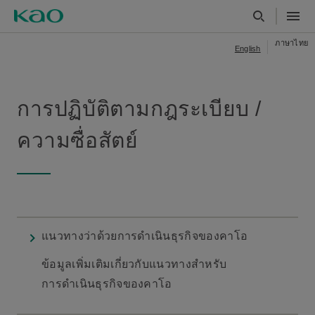
ภาษาไทย
English
การปฏิบัติตามกฎระเบียบ /
ความซื่อสัตย์
แนวทางว่าด้วยการดำเนินธุรกิจของคาโอ
ข้อมูลเพิ่มเติมเกี่ยวกับแนวทางสำหรับ
การดำเนินธุรกิจของคาโอ