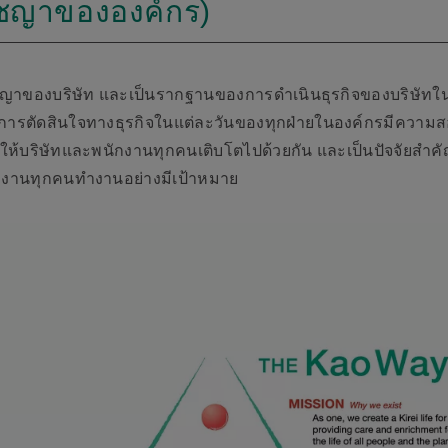
ัชญาขององค์กร)
ัชญาของบริษัท และเป็นรากฐานของการดำเนินธุรกิจของบริษัทใน
ื่อให้การตัดสินใจทางธุรกิจในแต่ละวันของทุกฝ่ายในองค์กรมีคว
ำให้บริษัทและพนักงานทุกคนเติบโตไปด้วยกัน และเป็นปัจจัยส
้พนักงานทุกคนทำงานอย่างมีเป้าหมาย