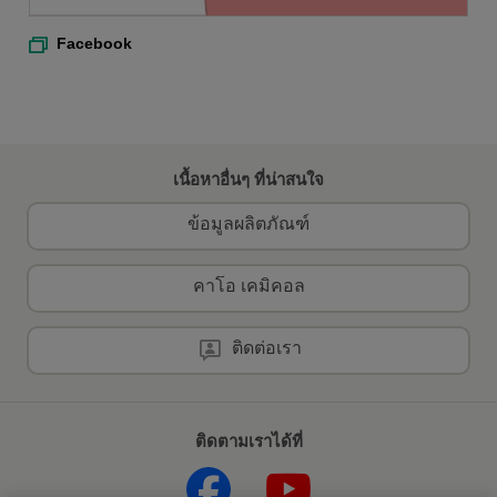
Facebook
เนื้อหาอื่นๆ ที่น่าสนใจ
ข้อมูลผลิตภัณฑ์
คาโอ เคมิคอล
ติดต่อเรา
ติดตามเราได้ที่