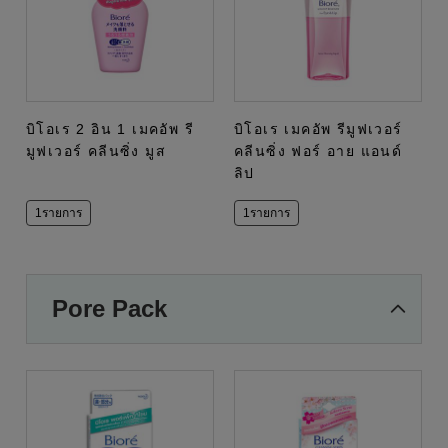
บิโอเร 2 อิน 1 เมคอัพ รี
บิโอเร เมคอัพ รีมูฟเวอร์
มูฟเวอร์ คลีนซิ่ง มูส
คลีนซิ่ง ฟอร์ อาย แอนด์
ลิป
1รายการ
1รายการ
Pore Pack