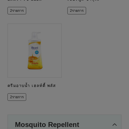
2รายการ
2รายการ
ครีมอาบน้ำ เฮลท์ตี้ พลัส
2รายการ
Mosquito Repellent