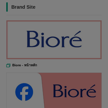
Brand Site
Biore - หน้าหลัก