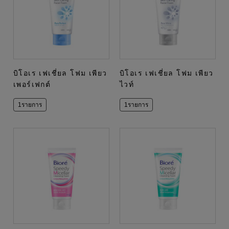
บิโอเร เฟเชี่ยล โฟม เพียว
บิโอเร เฟเชี่ยล โฟม เพียว
เพอร์เฟกต์
ไวท์
1รายการ
1รายการ