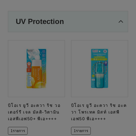
UV Protection
บิโอเร ยูวี อะควา ริช วอ
บิโอเร ยูวี อะควา ริช อะค
เตอร์รี เจล มัลติ-วิตามิน
วา โพรเทค มิสท์ เอสพี
เอสพีเอฟ50+ พีเอ++++
เอฟ50 พีเอ++++
1รายการ
1รายการ