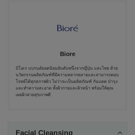
Biore
บิโอเร แบรนด์ยอดนิยมอันดับหนึ่งจากญี่ปุ่น และไทย ด้วย
นวัตกรรมผลิตภัณฑ์ที่มีความหลากหลายและสามารถตอบ
โจทย์ได้ทุกสภาพผิว ไม่ว่าจะเป็นผลิตภัณฑ์ กันแดด บำรุง
และทำความสะอาด ทั้งผิวกายและผิวหน้า พร้อมให้คุณ
เผยผิวสวยสุขภาพดี
Facial Cleansing