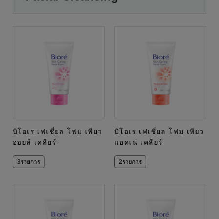
บิโอเร เฟเชี่ยล โฟม เพียว
บิโอเร เฟเชี่ยล โฟม เพียว
ออยล์ เคลียร์
แอคเน่ เคลียร์
3รายการ
2รายการ