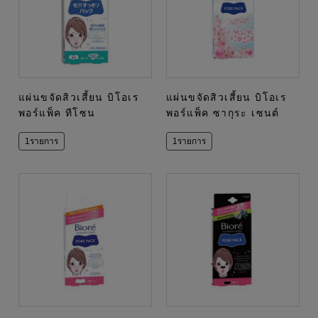
แผ่นขจัดสิวเสี้ยน บิโอเร
แผ่นขจัดสิวเสี้ยน บิโอเร
พอร์แพ็ค ทีโซน
พอร์แพ็ค ซากุระ เซนต์
1รายการ
1รายการ