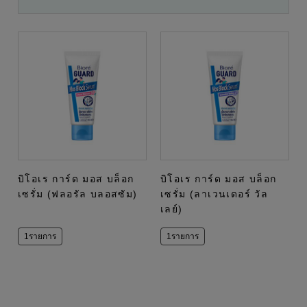
บิโอเร การ์ด มอส บล็อก
บิโอเร การ์ด มอส บล็อก
เซรั่ม (ฟลอรัล บลอสซัม)
เซรั่ม (ลาเวนเดอร์ วัล
เลย์)
1รายการ
1รายการ