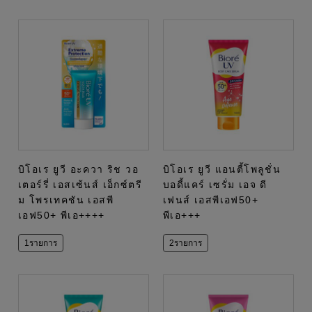
บิโอเร ยูวี อะควา ริช วอ
บิโอเร ยูวี แอนตี้โพลูชั่น
เตอร์รี่ เอสเซ้นส์ เอ็กซ์ตรี
บอดี้แคร์ เซรั่ม เอจ ดี
ม โพรเทคชัน เอสพี
เฟนส์ เอสพีเอฟ50+
เอฟ50+ พีเอ++++
พีเอ+++
1รายการ
2รายการ