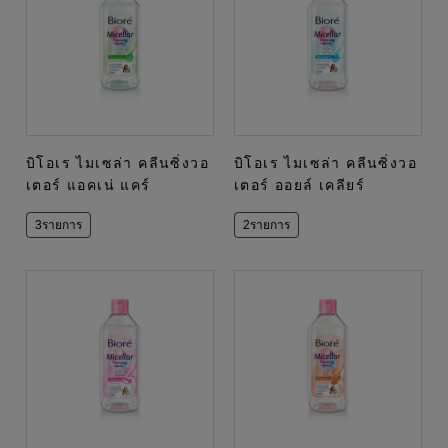
บิโอเร ไมเซล่า คลีนซิ่งวอ
บิโอเร ไมเซล่า คลีนซิ่งวอ
เตอร์ แอคเน่ แคร์
เตอร์ ออยล์ เคลียร์
3รายการ
2รายการ