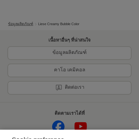
ข้อมูลผลิตภัณฑ์
Liese Creamy Bubble Color
เนื้อหาอื่นๆ ที่น่าสนใจ
ข้อมูลผลิตภัณฑ์
คาโอ เคมิคอล
ติดต่อเรา
ติดตามเราได้ที่