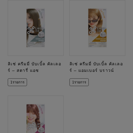
ลิเซ่ ครีมมี่ บับเบิ้ล คัลเลอ
ลิเซ่ ครีมมี่ บับเบิ้ล คัลเลอ
ร์ – สตารี่ แอช
ร์ – แอมเบอร์ บราวน์
1รายการ
1รายการ