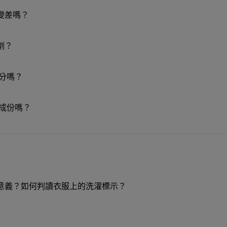
變差嗎？
劑？
分嗎？
)的成份嗎？
意義？如何判讀衣服上的洗濯標示？