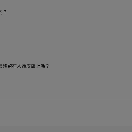
的？
會殘留在人體皮膚上嗎？