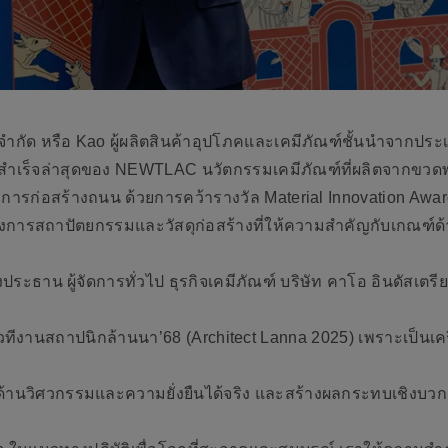
จำกัด หรือ Kao ผู้ผลิตสินค้าอุปโภคและเคมีภัณฑ์ชั้นนำจากประเ
สำเร็จล่าสุดของ NEWTLAC นวัตกรรมเคมีภัณฑ์ที่ผลิตจากขวดพล
พการก่อสร้างถนน ด้วยการคว้ารางวัล Material Innovation Aw
งการสถาปัตยกรรมและวัสดุก่อสร้างที่ให้ความสำคัญกับเกณฑ์ด้าน
ะธาน ผู้จัดการทั่วไป ธุรกิจเคมีภัณฑ์ บริษัท คาโอ อินดัสเตรียล
วทีงานสถาปนิกล้านนา’68 (Architect Lanna 2025) เพราะเป็นเครื
้านวิศวกรรมและความยั่งยืนได้จริง และสร้างผลกระทบเชิงบวกต่อส