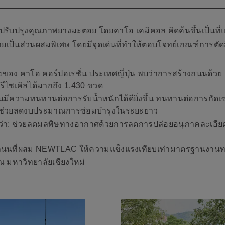
ปรับปรุงคุณภาพยางมะตอย โดยคาโอ เคมิคอล คิดค้นขึ้นเป็นที
ยเป็นส่วนผสมพิเศษ โดยมีจุดเด่นที่ทำให้ตอบโจทย์เกณฑ์การตัดส
ยของ คาโอ คอร์ปอเรชั่น ประเทศญี่ปุ่น พบว่าการสร้างถนนด้
ซเคิลได้มากถึง 1,430 ขวด
มีความทนทานต่อการรับน้ำหนักได้ดียิ่งขึ้น ทนทานต่อการกัดเ
่งช่วยลดงบประมาณการซ่อมบำรุงในระยะยาว
่า:
ช่วยลดมลพิษทางอากาศด้วยการลดการปล่อยอนุภาคละเอียดท
ถนนที่ผสม NEWTLAC ให้ความแข็งแรงเทียบเท่ามาตรฐานงา
 ณ มหาวิทยาลัยเชียงใหม่