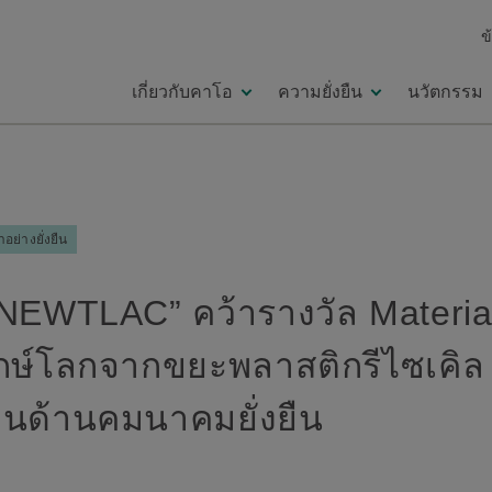
ข
เกี่ยวกับคาโอ
ความยั่งยืน
นวัตกรรม
ย่างยั่งยืน
EWTLAC” คว้ารางวัล Material
กษ์โลกจากขยะพลาสติกรีไซเคิล
นฐานด้านคมนาคมยั่งยืน