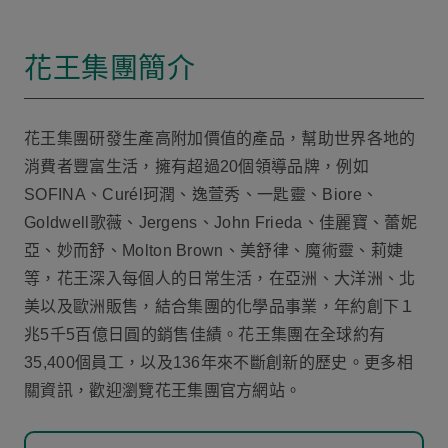
花王集團簡介
花王集團研發生產高附加價值的產品，幫助世界各地的
消費者豐富生活，擁有超過20個領導品牌，例如
SOFINA、Curél珂潤、逸萱秀、一匙靈、Biore、
Goldwell歌薇、Jergens、John Frieda、佳麗寶、蕾妮
亞、妙而舒、Molton Brown、美舒律、魔術靈、莉婕
等，花王深入每個人的日常生活，在亞洲、大洋洲、北
美以及歐洲販售，結合集團的化學品事業，年約創下１
兆5千5百億日圓的銷售佳績。花王集團在全球約有
35,400個員工，以及136年來不斷創新的歷史。更多相
關資訊，歡迎瀏覽花王集團官方網站。