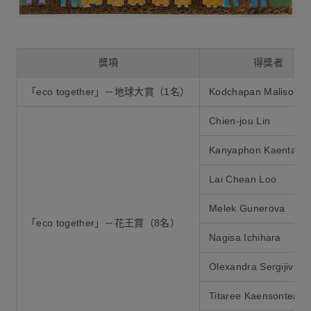
獎項
得獎者
「eco together」－地球大賞（1名）
Kodchapan Malisorn
Chien-jou Lin
Kanyaphon Kaentao
Lai Chean Loo
Melek Gunerova
「eco together」－花王賞（8名）
Nagisa Ichihara
Olexandra Sergijivna P
Titaree Kaensontea