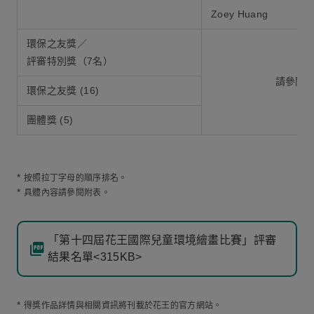
Zoey Huang
環保之友獎／
評審特別獎（7名）
請參閱
環保之友獎 (16)
團體獎 (5)
*
按照拉丁字母的順序排名。
*
具體內容請參閱附表。
「第十四屆花王國際兒童環境繪畫比賽」評審
結果名單<315KB>
*
得獎作品詳情與相關資訊將刊載於花王的官方網站。