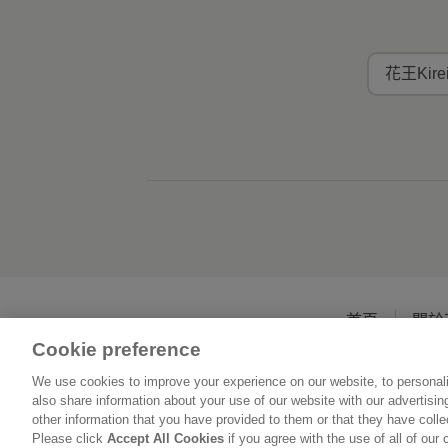
花王Kir
首頁
關於
Cookie preference
We use cookies to improve your experience on our website, to personali
also share information about your use of our website with our advertisi
other information that you have provided to them or that they have coll
Please click
Accept All Cookies
if you agree with the use of all of our 