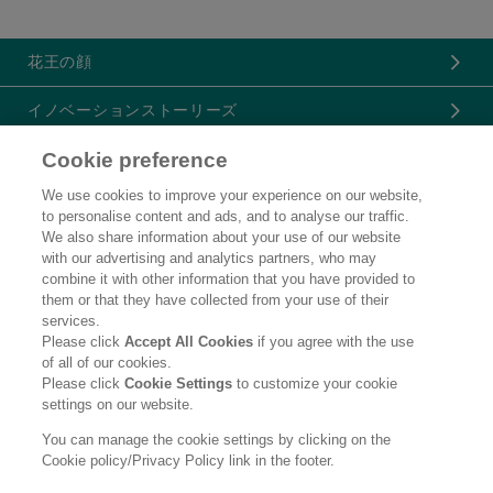
花王の顔
イノベーションストーリーズ
Cookie preference
イノベーションのDNA
We use cookies to improve your experience on our website,
花王技術図鑑
to personalise content and ads, and to analyse our traffic.
We also share information about your use of our website
楽しくわかる花王の技術動画
with our advertising and analytics partners, who may
combine it with other information that you have provided to
them or that they have collected from your use of their
ニュースリリース
services.
Please click
Accept All Cookies
if you agree with the use
ご利用条件
of all of our cookies.
Please click
Cookie Settings
to customize your cookie
個人情報保護指針
settings on our website.
ソーシャルメディアポリシー
You can manage the cookie settings by clicking on the
Cookie policy/Privacy Policy link in the footer.
Copyright © Kao Corporation. All rights reserved.