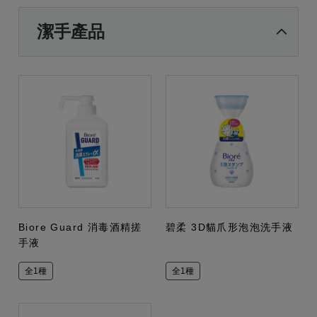
潔手產品
Biore Guard 消毒酒精搓
碧柔 3D貓爪形泡泡洗手液
手液
全1種
全1種