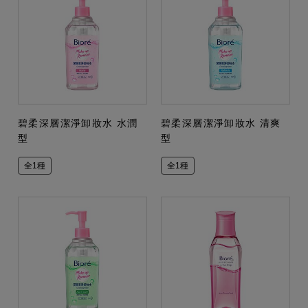
碧柔深層潔淨卸妝水 水潤
碧柔深層潔淨卸妝水 清爽
型
型
全1種
全1種