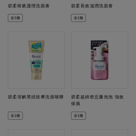
碧柔暗瘡護理洗面膏
碧柔長效滋潤洗面膏
全1種
全1種
碧柔溶解黑頭按摩洗面啫喱
碧柔超綿密忌廉泡泡 強效
保濕
全1種
全1種