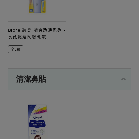
Bioré 碧柔 清爽透薄系列 -
長效輕透防曬乳液
全1種
清潔鼻貼