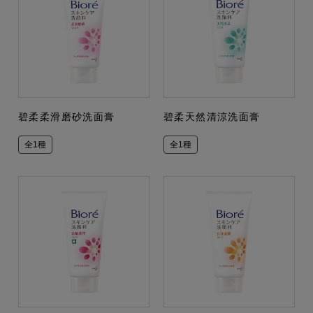
碧柔柔滑磨砂洗面膏
碧柔天然清涼洗面膏
全1種
全1種