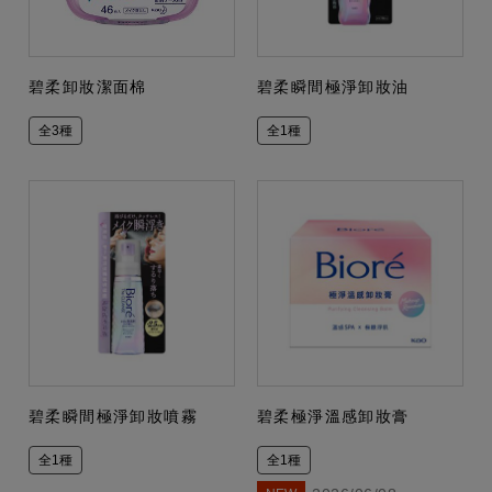
碧柔卸妝潔面棉
碧柔瞬間極淨卸妝油
全3種
全1種
碧柔瞬間極淨卸妝噴霧
碧柔極淨溫感卸妝膏
全1種
全1種