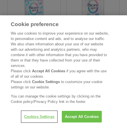
Cookie preference
We use cookies to improve your experience on our website,
to personalise content and ads, and to analyse our traffic.
碧柔極爽去汗香體紙 (冰感
Bioré Zero 極爽去汗淨味
We also share information about your use of our website
無香)
紙 (無香味)
with our advertising and analytics partners, who may
combine it with other information that you have provided to
全1種
全1種
them or that they have collected from your use of their
services.
2026/04/01
NEW
Please click
Accept All Cookies
if you agree with the use
of all of our cookies.
Please click
Cookie Settings
to customize your cookie
settings on our website.
You can manage the cookie settings by clicking on the
Cookie policy/Privacy Policy link in the footer.
Cookies Settings
Accept All Cookies