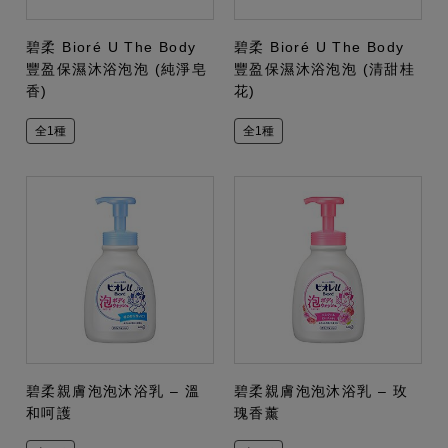
碧柔 Bioré U The Body
碧柔 Bioré U The Body
豐盈保濕沐浴泡泡 (純淨皂
豐盈保濕沐浴泡泡 (清甜桂
香)
花)
全1種
全1種
碧柔親膚泡泡沐浴乳 – 溫
碧柔親膚泡泡沐浴乳 – 玫
和呵護
瑰香薰