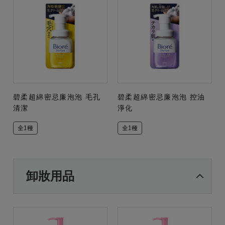
碧柔超綿密忌廉泡泡 毛孔
碧柔超綿密忌廉泡泡 控油
清潔
淨化
全1種
全1種
卸妝用品