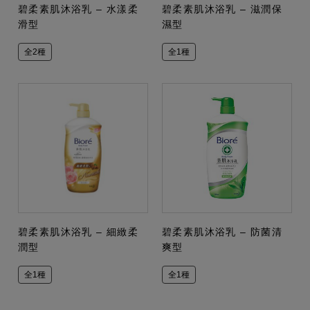
碧柔素肌沐浴乳 – 水漾柔
碧柔素肌沐浴乳 – 滋潤保
滑型
濕型
全2種
全1種
碧柔素肌沐浴乳 – 細緻柔
碧柔素肌沐浴乳 – 防菌清
潤型
爽型
全1種
全1種