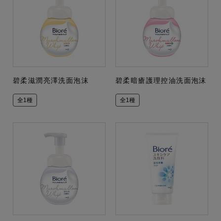
碧柔滋潤亮澤洗面泡沫
碧柔暗瘡護理控油洗面泡沫
全1種
全1種