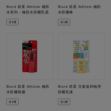
Bioré 碧柔 Athlizm 極防
Bioré 碧柔 Athlizm 極防
水系列 - 極防水防曬乳霜
水防曬棒
全1種
全1種
Bioré 碧柔 Athlizm 極防
Bioré 碧柔 兒童溫和物理
水防曬噴霧
防曬乳液
全1種
全1種