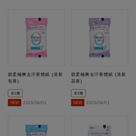
碧柔極爽去汗香體紙 (清新
碧柔極爽去汗香體紙 (清新
皂香)
花香)
全1種
全1種
2026/04/01
2026/04/01
NEW
NEW