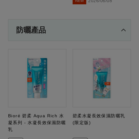
2026/06/08
NEW
防曬產品
Bioré 碧柔 Aqua Rich 水
碧柔水凝長效保濕防曬乳
凝系列 - 水凝長效保濕防曬
(限定版)
乳