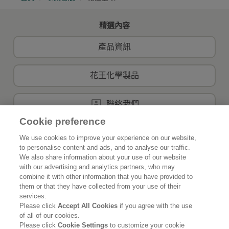
精選內容
產品資訊
花王化學製品
聯絡我們
Cookie preference
We use cookies to improve your experience on our website,
to personalise content and ads, and to analyse our traffic.
首頁
關於花王
We also share information about your use of our website
with our advertising and analytics partners, who may
可持續發展
創新
combine it with other information that you have provided to
them or that they have collected from your use of their
我們的品牌
最新資訊
services.
Please click
Accept All Cookies
if you agree with the use
of all of our cookies.
事業發展
Please click
Cookie Settings
to customize your cookie