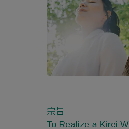
宗旨
To Realize a Kirei W