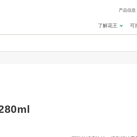
产品信息
了解花王
可
80ml