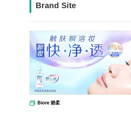
Brand Site
Biore 碧柔