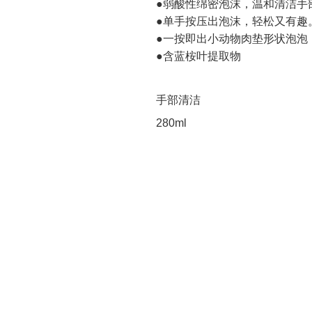
●弱酸性绵密泡沫，温和清洁手
●单手按压出泡沫，轻松又有趣
●一按即出小动物肉垫形状泡泡
●含蓝桉叶提取物
手部清洁
280ml