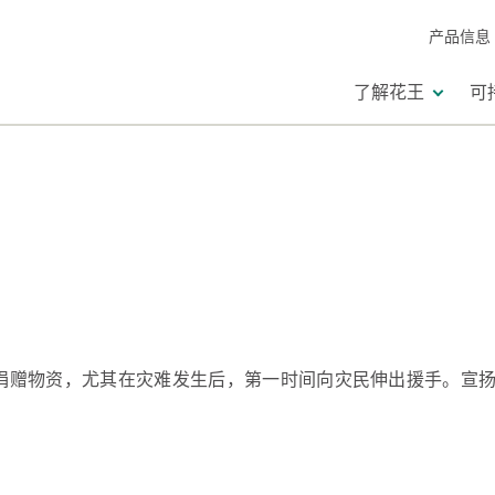
产品信息
了解花王
可
捐赠物资，尤其在灾难发生后，第一时间向灾民伸出援手。宣