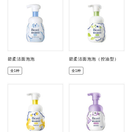
碧柔洁面泡泡
碧柔洁面泡泡（控油型）
全1种
全1种