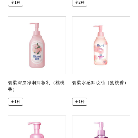
全1种
全2种
碧柔深层净润卸妆乳（桃桃
碧柔水感卸妆油（蜜桃香）
香）
全1种
全1种