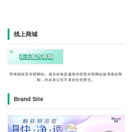
线上商城
即将跳转至外部网站。相关价格及服务内容受外部网站使用条款限
制，对此本公司不承担任何责任。
Brand Site