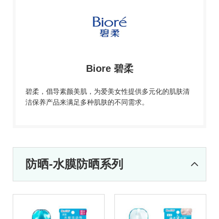
Biore 碧柔
碧柔，倡导素颜美肌，为爱美女性提供多元化的肌肤清
洁保养产品来满足多种肌肤的不同需求。
防晒-水膜防晒系列