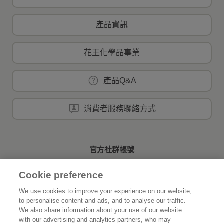
產品資訊
花王化學品事業
產品Q&A
消費者服務聯絡方式
官方社群帳號
Cookie preference
We use cookies to improve your experience on our website,
to personalise content and ads, and to analyse our traffic.
首頁
關於花王
We also share information about your use of our website
with our advertising and analytics partners, who may