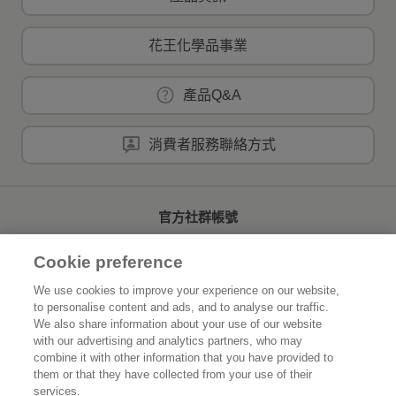
花王化學品事業
產品Q&A
消費者服務聯絡方式
官方社群帳號
Cookie preference
We use cookies to improve your experience on our website,
to personalise content and ads, and to analyse our traffic.
首頁
關於花王
We also share information about your use of our website
with our advertising and analytics partners, who may
可持續發展
創新研發
combine it with other information that you have provided to
them or that they have collected from your use of their
品牌資訊
新聞速報
services.