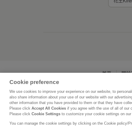
花王Kir
首頁
關於
Cookie preference
We use cookies to improve your experience on our website, to personali
also share information about your use of our website with our advertisi
other information that you have provided to them or that they have coll
Please click
Accept All Cookies
if you agree with the use of all of our 
Please click
Cookie Settings
to customize your cookie settings on our
You can manage the cookie settings by clicking on the Cookie policy/Priv