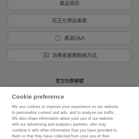
產品資訊
花王化學品事業
產品Q&A
消費者服務聯絡方式
官方社群帳號
Cookie preference
We use cookies to improve your experience on our website,
to personalise content and ads, and to analyse our traffic.
首頁
關於花王
We also share information about your use of our website
with our advertising and analytics partners, who may
可持續發展
創新研發
combine it with other information that you have provided to
them or that they have collected from your use of their