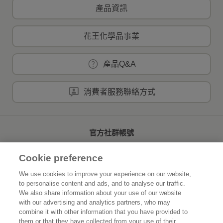
產品資訊
花王化學品事業
產品Q&A
消費者服務聯絡方式
官方社群帳號
Cookie preference
We use cookies to improve your experience on our website,
to personalise content and ads, and to analyse our traffic.
首頁
關於花王
We also share information about your use of our website
with our advertising and analytics partners, who may
可持續發展
創新研發
combine it with other information that you have provided to
them or that they have collected from your use of their