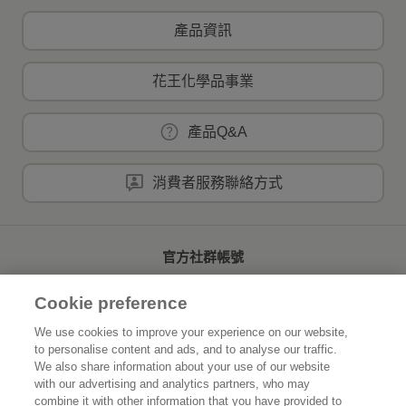
產品資訊
花王化學品事業
產品Q&A
消費者服務聯絡方式
官方社群帳號
Cookie preference
We use cookies to improve your experience on our website,
to personalise content and ads, and to analyse our traffic.
首頁
關於花王
We also share information about your use of our website
with our advertising and analytics partners, who may
可持續發展
創新研發
combine it with other information that you have provided to